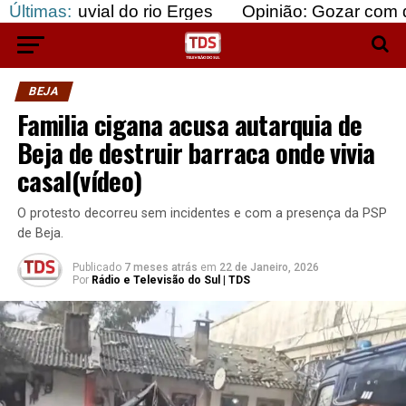
l do rio Erges
Últimas:
Opinião: Gozar com doentes e baj
BEJA
Familia cigana acusa autarquia de
Beja de destruir barraca onde vivia
casal(vídeo)
O protesto decorreu sem incidentes e com a presença da PSP
de Beja.
Publicado
7 meses atrás
em
22 de Janeiro, 2026
Por
Rádio e Televisão do Sul | TDS