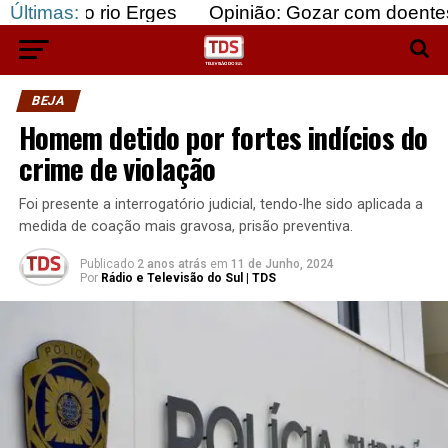
rio Erges
Últimas:
Opinião: Gozar com doentes e bajular 
BEJA
Homem detido por fortes indícios do
crime de violação
Foi presente a interrogatório judicial, tendo-lhe sido aplicada a
medida de coação mais gravosa, prisão preventiva.
Publicado
2 anos atrás
em
11 de Junho, 2024
Por
Rádio e Televisão do Sul | TDS