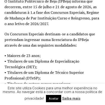
O Instituto Politécnico de Beja (IPBeja) informa que
decorrem, entre 15 de julho e 21 de agosto de 2026, as
candidaturas à 1.a fase dos Concursos Especiais, Regime
de Mudança de Par Instituição/Curso e Reingresso, para
o ano letivo de 2026/2027.
Os Concursos Especiais destinam-se a candidatos que
pretendam ingressar numa licenciatura do IPBeja
através de uma das seguintes modalidades:
• Maiores de 23 anos;
• Titulares de um Diploma de Especialização
Tecnológica (DET);
• Titulares de um Diploma de Técnico Superior
Profissional (DTeSP);
• Titulares de outros cursos superiores.
Este site utiliza Cookies para uma melhor experiência no
mesmo. Ao navegar está a concordar com a nossa politica de
Já o regime de Mudança de Par Instituição/Curso
privacidade!
Saiba mais
Aceitar
destina-se a estudantes que frequentam ou