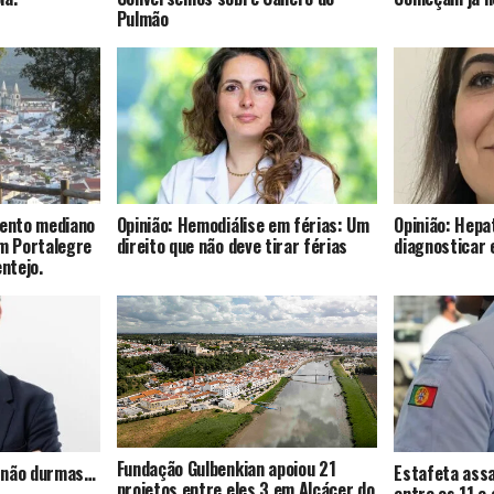
Pulmão
mento mediano
Opinião: Hemodiálise em férias: Um
Opinião: Hepat
om Portalegre
direito que não deve tirar férias
diagnosticar 
entejo.
Fundação Gulbenkian apoiou 21
s, não durmas…
Estafeta assa
projetos entre eles 3 em Alcácer do
entre os 11 e