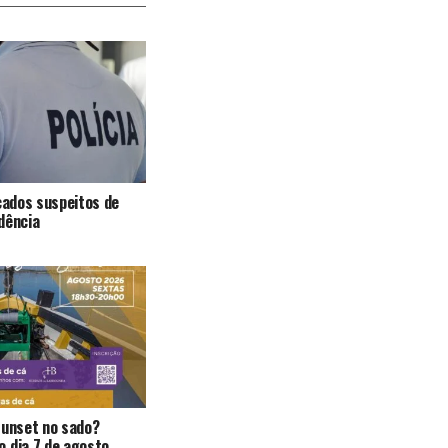
icados suspeitos de
dência
Sunset no sado?
 dia 7 de agosto.