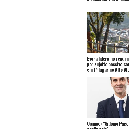
Évora lidera no rendi
por sujeito passivo c
em 1º lugar no Alto Al
Opinião: “Sidónio Pai
senão cais”