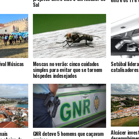
Sal
ival Músicas
Moscas no verão: cinco cuidados
Setúbal lider
simples para evitar que se tornem
catalisadores
hóspedes indesejados
Alcácer inves
mais
GNR deteve 5 homens que caçavam
desenvolvime