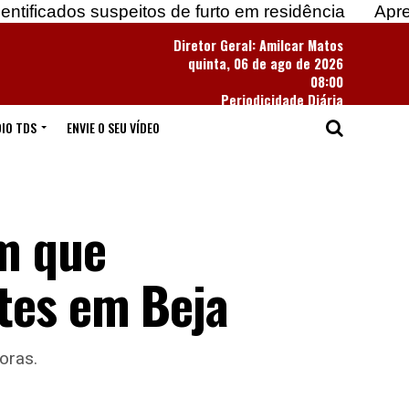
 suspeitos de furto em residência
Apreendidas mai
Diretor Geral: Amilcar Matos
quinta, 06 de ago de 2026
08:00
Periodicidade Diária
IO TDS
ENVIE O SEU VÍDEO
m que
ntes em Beja
oras.