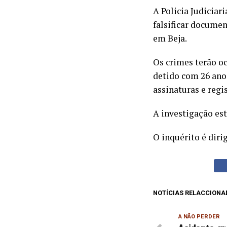
A Policia Judiciar
falsificar documen
em Beja.
Os crimes terão oc
detido com 26 ano
assinaturas e regi
A investigação es
O inquérito é diri
NOTÍCIAS RELACCIONA
A NÃO PERDER