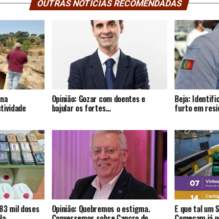
OUTRAS NOTÍCIAS RECOMENDADAS
 na
Opinião: Gozar com doentes e
Beja: Identif
tividade
bajular os fortes…
furto em resi
83 mil doses
Opinião: Quebremos o estigma.
E que tal um 
la.
Conversemos sobre Cancro do
Começam já no