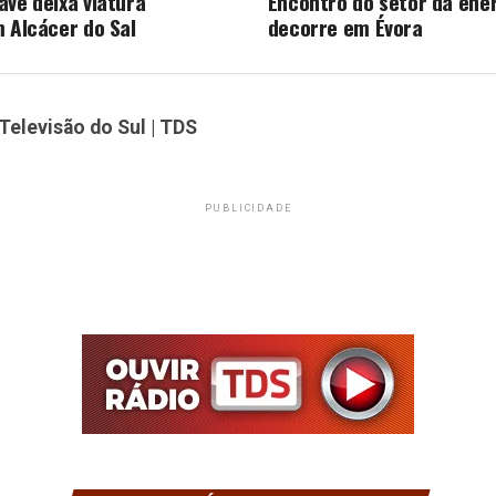
ave deixa viatura
Encontro do setor da ener
m Alcácer do Sal
decorre em Évora
Televisão do Sul | TDS
PUBLICIDADE