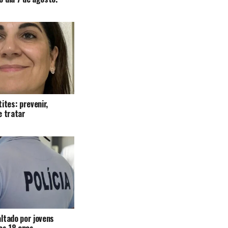
ites: prevenir,
e tratar
ltado por jovens
 os 18 anos