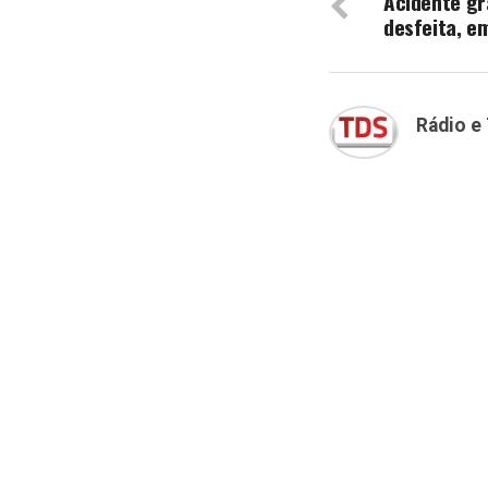
Acidente gr
desfeita, e
Rádio e 