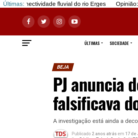
ividade fluvial do rio Erges
Últimas:
Opinião: Gozar com 
ÚLTIMAS
SOCIEDADE
BEJA
PJ anuncia 
falsificava 
A investigação está ainda a dec
Publicado
2 anos atrás
em
17 de 