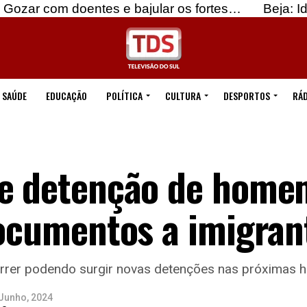
doentes e bajular os fortes…
Beja: Identificados
SAÚDE
EDUCAÇÃO
POLÍTICA
CULTURA
DESPORTOS
RÁD
de detenção de home
documentos a imigra
orrer podendo surgir novas detenções nas próximas h
Junho, 2024