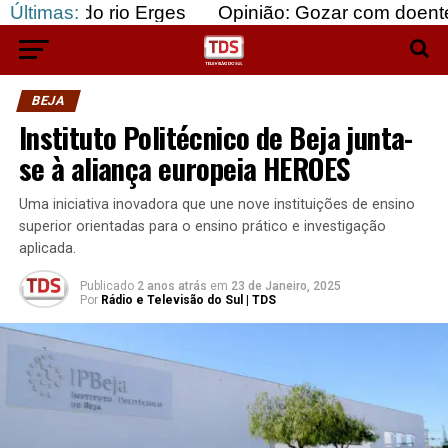
 rio Erges
Últimas:
Opinião: Gozar com doentes e bajular
BEJA
Instituto Politécnico de Beja junta-
se à aliança europeia HEROES
Uma iniciativa inovadora que une nove instituições de ensino
superior orientadas para o ensino prático e investigação
aplicada.
Publicado
2 anos atrás
em
23 de Janeiro, 2025
Por
Rádio e Televisão do Sul | TDS