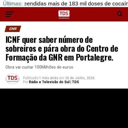
endidas mais de 183 mil doses de cocaína, em Grân
Últimas:
GNR
ICNF quer saber número de
sobreiros e pára obra do Centro de
Formação da GNR em Portalegre.
Obra vai custar 100Milhões de euros.
Publicado
1 mês atrás
em
26 de Junho, 2026
Por
Rádio e Televisão do Sul | TDS