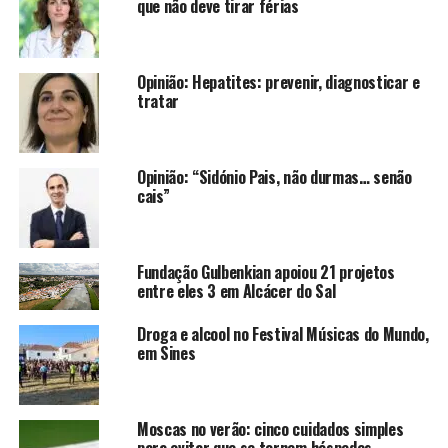
que não deve tirar férias
Opinião: Hepatites: prevenir, diagnosticar e
tratar
Opinião: “Sidónio Pais, não durmas… senão
cais”
Fundação Gulbenkian apoiou 21 projetos
entre eles 3 em Alcácer do Sal
Droga e alcool no Festival Músicas do Mundo,
em Sines
Moscas no verão: cinco cuidados simples
para evitar que se tornem hóspedes