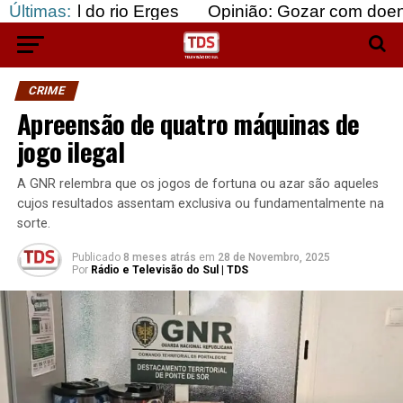
o rio Erges
Últimas:
Opinião: Gozar com doentes e bajular
CRIME
Apreensão de quatro máquinas de
jogo ilegal
A GNR relembra que os jogos de fortuna ou azar são aqueles
cujos resultados assentam exclusiva ou fundamentalmente na
sorte.
Publicado
8 meses atrás
em
28 de Novembro, 2025
Por
Rádio e Televisão do Sul | TDS