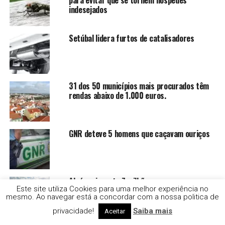
indesejados
Setúbal lidera furtos de catalisadores
31 dos 50 municípios mais procurados têm
rendas abaixo de 1.000 euros.
GNR deteve 5 homens que caçavam ouriços
Alcácer investe 7 milhões no
Este site utiliza Cookies para uma melhor experiência no
desenvolvimento económico e na valorização
mesmo. Ao navegar está a concordar com a nossa politica de
ambiental
privacidade!
Saiba mais
Aceitar
Comerciantes de Alcácer do Sal continuam