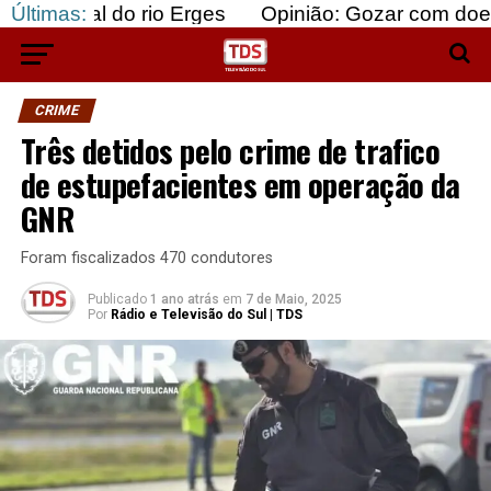
o rio Erges
Últimas:
Opinião: Gozar com doentes e bajula
CRIME
Três detidos pelo crime de trafico
de estupefacientes em operação da
GNR
Foram fiscalizados 470 condutores
Publicado
1 ano atrás
em
7 de Maio, 2025
Por
Rádio e Televisão do Sul | TDS