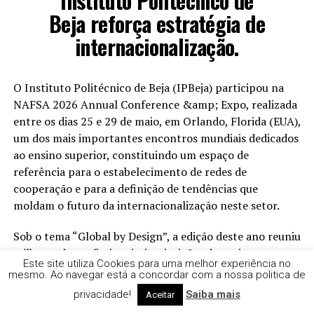
Instituto Politécnico de
Beja reforça estratégia de
internacionalização.
O Instituto Politécnico de Beja (IPBeja) participou na
NAFSA 2026 Annual Conference &amp; Expo, realizada
entre os dias 25 e 29 de maio, em Orlando, Florida (EUA),
um dos mais importantes encontros mundiais dedicados
ao ensino superior, constituindo um espaço de
referência para o estabelecimento de redes de
cooperação e para a definição de tendências que
moldam o futuro da internacionalização neste setor.
Sob o tema “Global by Design”, a edição deste ano reuniu
milhares de profissionais, instituições de ensino
Este site utiliza Cookies para uma melhor experiência no
superior, organizações e parceiros de mais de 100
mesmo. Ao navegar está a concordar com a nossa politica de
países, promovendo a cooperação internacional e a
privacidade!
Saiba mais
Aceitar
partilha de boas práticas.