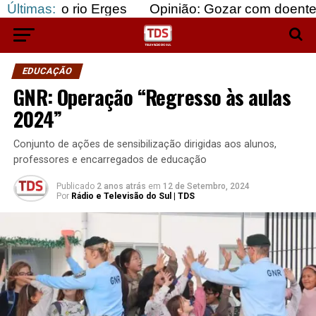
rio Erges
Últimas:
Opinião: Gozar com doentes e bajular 
EDUCAÇÃO
GNR: Operação “Regresso às aulas
2024”
Conjunto de ações de sensibilização dirigidas aos alunos,
professores e encarregados de educação
Publicado
2 anos atrás
em
12 de Setembro, 2024
Por
Rádio e Televisão do Sul | TDS