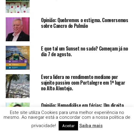
Opinião: Quebremos o estigma. Conversemos
sobre Cancro do Pulmão
E que tal um Sunset no sado? Começam já no
dia 7 de agosto.
Évora lidera no rendimento mediano por
sujeito passivo com Portalegre em 1º lugar
no Alto Alentejo.
Opinião: Hemodiálise em férias: Um direito
que não deve tirar férias
Este site utiliza Cookies para uma melhor experiência no
mesmo. Ao navegar está a concordar com a nossa politica de
privacidade!
Saiba mais
Aceitar
Opinião: Hepatites: prevenir, diagnosticar e