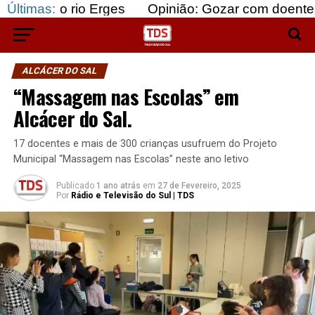
rio Erges
Últimas:
Opinião: Gozar com doentes e bajular 
ALCÁCER DO SAL
“Massagem nas Escolas” em
Alcácer do Sal.
17 docentes e mais de 300 crianças usufruem do Projeto
Municipal “Massagem nas Escolas” neste ano letivo
Publicado
1 ano atrás
em
27 de Fevereiro, 2025
Por
Rádio e Televisão do Sul | TDS