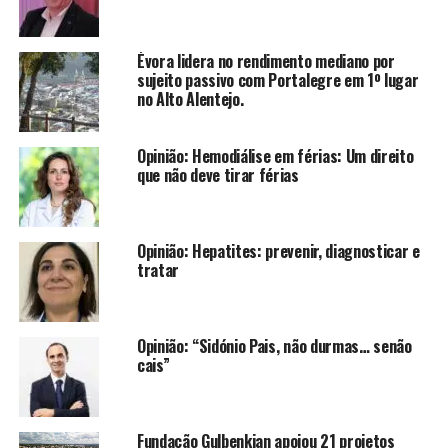
Évora lidera no rendimento mediano por
sujeito passivo com Portalegre em 1º lugar
no Alto Alentejo.
Opinião: Hemodiálise em férias: Um direito
que não deve tirar férias
Opinião: Hepatites: prevenir, diagnosticar e
tratar
Opinião: “Sidónio Pais, não durmas… senão
cais”
Fundação Gulbenkian apoiou 21 projetos