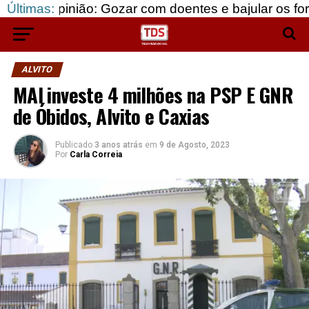
o: Gozar com doentes e bajular os fortes…
Últimas:
Beja: 
ALVITO
MAI investe 4 milhões na PSP E GNR
de Óbidos, Alvito e Caxias
Publicado
3 anos atrás
em
9 de Agosto, 2023
Por
Carla Correia