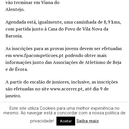
vão terminar em Viana do
Alentejo.
Agendada está, igualmente, uma caminhada de 8,9 kms,
com partida junto à Casa do Povo de Vila Nova da
Baronia.
As inscrições para as provas jovens devem ser efetuadas
em www.fpacompeticoes.pt podendo obter mais
informações junto das Associações de Atletismo de Beja
e de Évora.
A partir do escalão de juniores, inclusive, as inscrições
são efetuadas no site www.acorrer.pt, até dia 9 de
janeiro.
A quinta edição da prova é organizada pelos Municípios
Este site utiliza Cookies para uma melhor experiência no
mesmo. Ao navegar está a concordar com a nossa politica de
de Alvito e de Viana do Alentejo, pelas Juntas de
privacidade!
Saiba mais
Aceitar
Freguesia de Alvito, Viana do Alentejo e Vila Nova