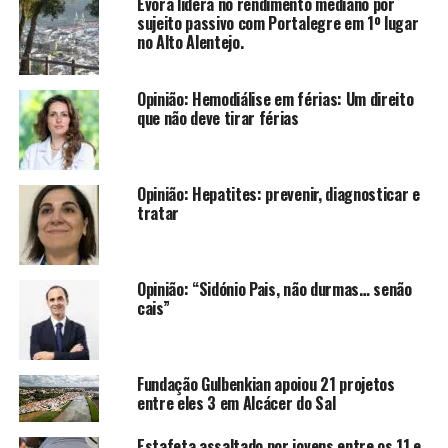
Évora lidera no rendimento mediano por
sujeito passivo com Portalegre em 1º lugar
no Alto Alentejo.
Opinião: Hemodiálise em férias: Um direito
que não deve tirar férias
Opinião: Hepatites: prevenir, diagnosticar e
tratar
Opinião: “Sidónio Pais, não durmas… senão
cais”
Fundação Gulbenkian apoiou 21 projetos
entre eles 3 em Alcácer do Sal
Estafeta assaltado por jovens entre os 11 e