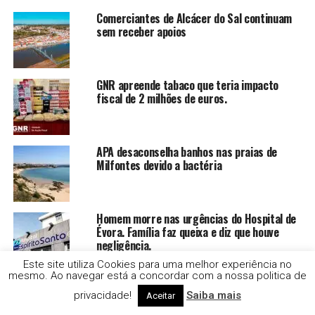
Comerciantes de Alcácer do Sal continuam
sem receber apoios
GNR apreende tabaco que teria impacto
fiscal de 2 milhões de euros.
APA desaconselha banhos nas praias de
Milfontes devido a bactéria
Homem morre nas urgências do Hospital de
Évora. Família faz queixa e diz que houve
negligência.
Este site utiliza Cookies para uma melhor experiência no
mesmo. Ao navegar está a concordar com a nossa politica de
Centros de Saúde em risco de perder
privacidade!
Saiba mais
Aceitar
financiamento do PRR