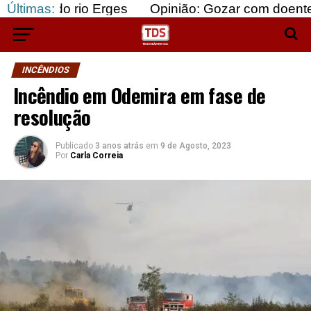
 rio Erges
Últimas:
Opinião: Gozar com doentes e bajular
INCÊNDIOS
Incêndio em Odemira em fase de
resolução
Publicado
3 anos atrás
em
9 de Agosto, 2023
Por
Carla Correia