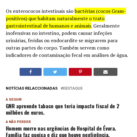
Os enterococos intestinais são
bactérias (cocos Gram-
positivos) que habitam naturalmente o trato
gastrointestinal de humanos e animais
. Geralmente
inofensivas no intestino, podem causar infeções
urinárias, feridas ou endocardite se migrarem para
outras partes do corpo. Também servem como
indicadores de contaminação fecal em análises de água.
NOTÍCIAS RELACCIONADAS
DESTAQUE
A SEGUIR
GNR apreende tabaco que teria impacto fiscal de 2
milhões de euros.
A NÃO PERDER
Homem morre nas urgências do Hospital de Évora.
Família faz queixa e diz que houve negligência.