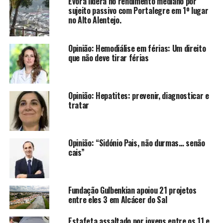
Évora lidera no rendimento mediano por
sujeito passivo com Portalegre em 1º lugar
no Alto Alentejo.
Opinião: Hemodiálise em férias: Um direito
que não deve tirar férias
Opinião: Hepatites: prevenir, diagnosticar e
tratar
Opinião: “Sidónio Pais, não durmas… senão
cais”
Fundação Gulbenkian apoiou 21 projetos
entre eles 3 em Alcácer do Sal
Estafeta assaltado por jovens entre os 11 e