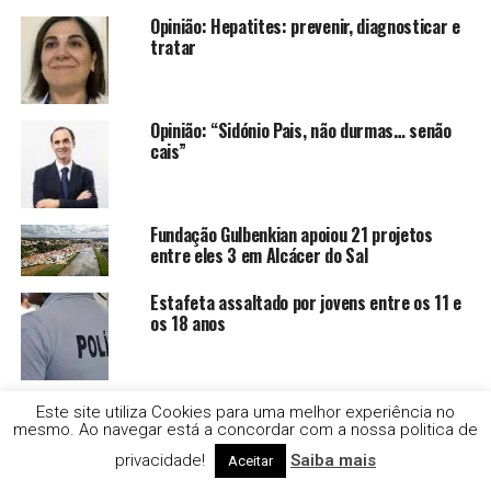
Opinião: Hepatites: prevenir, diagnosticar e
tratar
Opinião: “Sidónio Pais, não durmas… senão
cais”
Fundação Gulbenkian apoiou 21 projetos
entre eles 3 em Alcácer do Sal
Estafeta assaltado por jovens entre os 11 e
os 18 anos
Droga e alcool no Festival Músicas do Mundo,
Este site utiliza Cookies para uma melhor experiência no
em Sines
mesmo. Ao navegar está a concordar com a nossa politica de
privacidade!
Saiba mais
Aceitar