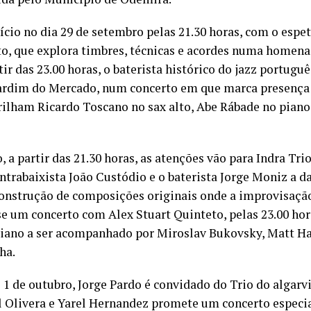
ício no dia 29 de setembro pelas 21.30 horas, com o espe
o, que explora timbres, técnicas e acordes numa homen
ir das 23.00 horas, o baterista histórico do jazz portugu
Jardim do Mercado, num concerto em que marca presença
brilham Ricardo Toscano no sax alto, Abe Rábade no piano
, a partir das 21.30 horas, as atenções vão para Indra Tri
ontrabaixista João Custódio e o baterista Jorge Moniz a d
onstrução de composições originais onde a improvisaçã
se um concerto com Alex Stuart Quinteto, pelas 23.00 hor
aliano a ser acompanhado por Miroslav Bukovsky, Matt 
ha.
 1 de outubro, Jorge Pardo é convidado do Trio do algarv
l Olivera e Yarel Hernandez promete um concerto especia