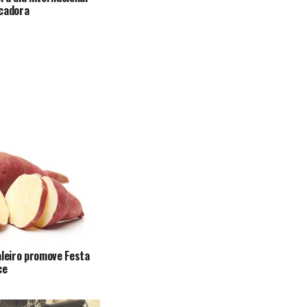
ucadora
aleiro promove Festa
ce