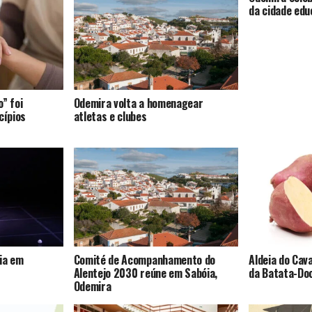
da cidade ed
” foi
Odemira volta a homenagear
cípios
atletas e clubes
ia em
Comité de Acompanhamento do
Aldeia do Cav
Alentejo 2030 reúne em Sabóia,
da Batata-Do
Odemira