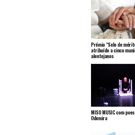
Prémio “Selo de mérito
atribuído a cinco muni
alentejanos
MISO MUSIC com poes
Odemira