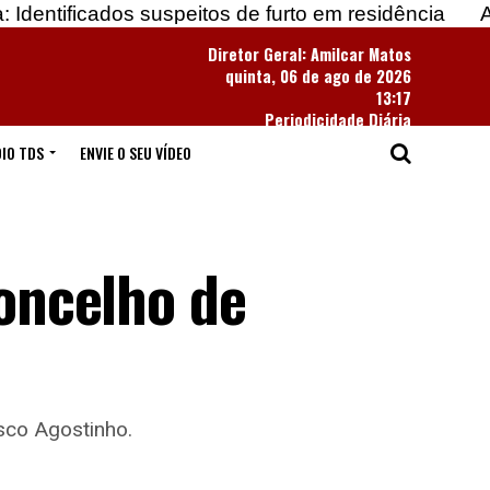
os suspeitos de furto em residência
Apreendidas m
Diretor Geral: Amilcar Matos
quinta, 06 de ago de 2026
13:17
Periodicidade Diária
IO TDS
ENVIE O SEU VÍDEO
concelho de
sco Agostinho.