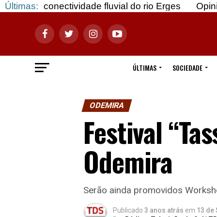
ctividade fluvial do rio Erges
Últimas:
Opinião: Gozar co
ÚLTIMAS
SOCIEDADE
ODEMIRA
Festival “Ta
Odemira
Serão ainda promovidos Worksh
Publicado
3 anos atrás
em
13 de