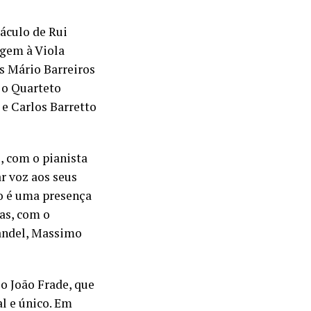
táculo de Rui
agem à Viola
ês Mário Barreiros
 o Quarteto
 e Carlos Barretto
o, com o pianista
ar voz aos seus
o é uma presença
as, com o
Handel, Massimo
io João Frade, que
l e único. Em