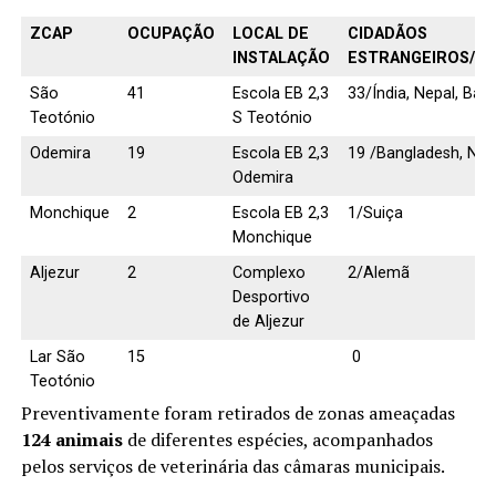
ZCAP
OCUPAÇÃO
LOCAL DE
CIDADÃOS
INSTALAÇÃO
ESTRANGEIROS/NA
São
41
Escola EB 2,3
33/Índia, Nepal, Ban
Teotónio
S Teotónio
Odemira
19
Escola EB 2,3
19 /Bangladesh, Nepa
Odemira
Monchique
2
Escola EB 2,3
1/Suiça
Monchique
Aljezur
2
Complexo
2/Alemã
Desportivo
de Aljezur
Lar São
15
0
Teotónio
Preventivamente foram retirados de zonas ameaçadas
124 animais
de diferentes espécies, acompanhados
pelos serviços de veterinária das câmaras municipais.