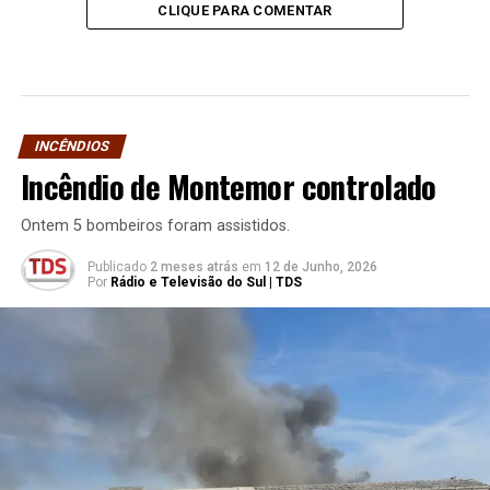
CLIQUE PARA COMENTAR
INCÊNDIOS
Incêndio de Montemor controlado
Ontem 5 bombeiros foram assistidos.
Publicado
2 meses atrás
em
12 de Junho, 2026
Por
Rádio e Televisão do Sul | TDS