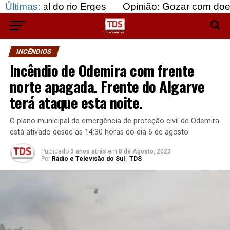
 do rio Erges
Últimas:
Opinião: Gozar com doentes e baju
INCÊNDIOS
Incêndio de Odemira com frente
norte apagada. Frente do Algarve
terá ataque esta noite.
O plano municipal de emergência de proteção civil de Odemira
está ativado desde as 14:30 horas do dia 6 de agosto
Publicado
3 anos atrás
em
8 de Agosto, 2023
Por
Rádio e Televisão do Sul | TDS