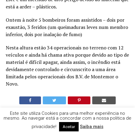
está a arder – plásticos.
Ontem à noite 5 bombeiros foram assistidos – dois por
exaustão, 3 feridos (um queimaduras leves num membro
inferior, dois por inalação de fumo)
Nesta altura estão 34 operacionais no terreno com 12
veículos e ainda há chama ativa porque devido ao tipo de
material é difícil apagar, ainda assim, o incêndio está
devidamente controlado e circunscrito a uma área
limitada pelos operacionais dos B.V. de Montemor o
Novo.
Este site utiliza Cookies para uma melhor experiência no
NOTÍCIAS RELACCIONADAS
DESTAQUE
mesmo. Ao navegar está a concordar com a nossa politica de
privacidade!
Saiba mais
Aceitar
A SEGUIR
Hóquei de Grândola começa amanhã caminhada para