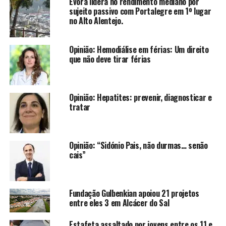
Évora lidera no rendimento mediano por
sujeito passivo com Portalegre em 1º lugar
no Alto Alentejo.
Opinião: Hemodiálise em férias: Um direito
que não deve tirar férias
Opinião: Hepatites: prevenir, diagnosticar e
tratar
Opinião: “Sidónio Pais, não durmas… senão
cais”
Fundação Gulbenkian apoiou 21 projetos
entre eles 3 em Alcácer do Sal
Estafeta assaltado por jovens entre os 11 e