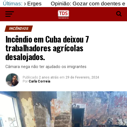
Erges
Últimas:
Opinião: Gozar com doentes e bajular os f
INCÊNDIOS
Incêndio em Cuba deixou 7
trabalhadores agrícolas
desalojados.
Câmara nega não ter ajudado os imigrantes
Publicado
2 anos atrás
em
29 de Fevereiro, 2024
Por
Carla Correia