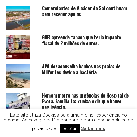
Comerciantes de Alcácer do Sal continuam
sem receber apoios
GNR apreende tabaco que teria impacto
fiscal de 2 milhões de euros.
APA desaconselha banhos nas praias de
Milfontes devido a bactéria
Homem morre nas urgências do Hospital de
Évora. Família faz queixa e diz que houve
negligência.
Este site utiliza Cookies para uma melhor experiência no
mesmo. Ao navegar está a concordar com a nossa politica de
Centros de Saúde em risco de perder
privacidade!
Saiba mais
Aceitar
financiamento do PRR