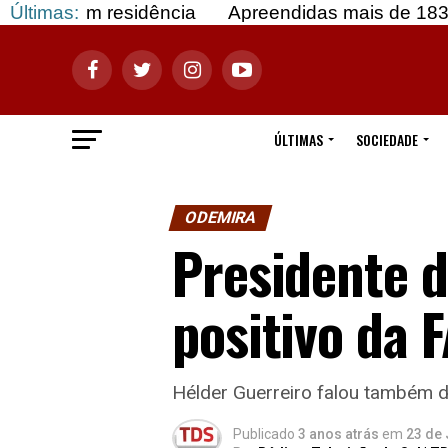
to em residência
Últimas:
Apreendidas mais de 183 mil dos
ÚLTIMAS
SOCIEDADE
ODEMIRA
Presidente d
positivo da 
Hélder Guerreiro falou também 
Publicado
3 anos atrás
em
23 de 