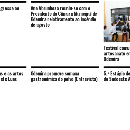
egressa ao
Ana Abrunhosa reuniu-se com o
Presidente da Câmara Municipal de
Odemira relativamente ao incêndio
de agosto
Festival comu
artesanato em
Odemira
s e as artes
Odemira promove semana
5.º Estágio d
Sete Luas
gastronómica do polvo (Entrevista)
do Sudoeste A