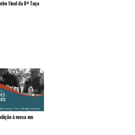
ebe final da 8ª Taça
adição à mesa em