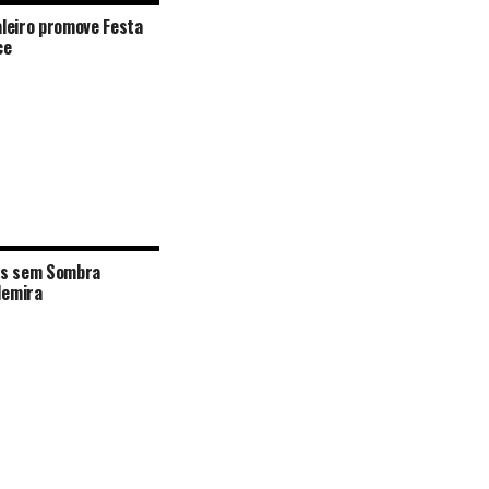
aleiro promove Festa
ce
ras sem Sombra
demira