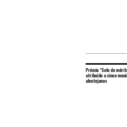
Prémio “Selo de mérito
atribuído a cinco muni
alentejanos