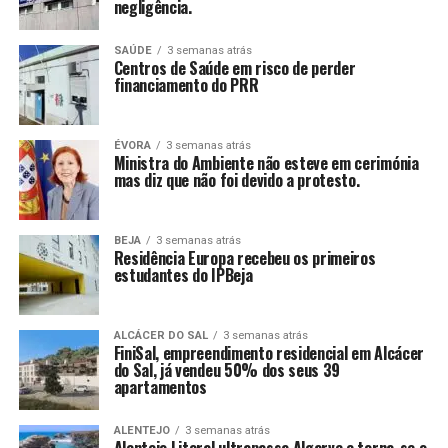
negligência.
SAÚDE
3 semanas atrás
Centros de Saúde em risco de perder
financiamento do PRR
ÉVORA
3 semanas atrás
Ministra do Ambiente não esteve em cerimónia
mas diz que não foi devido a protesto.
BEJA
3 semanas atrás
Residência Europa recebeu os primeiros
estudantes do IPBeja
ALCÁCER DO SAL
3 semanas atrás
FiniSal, empreendimento residencial em Alcácer
do Sal, já vendeu 50% dos seus 39
apartamentos
ALENTEJO
3 semanas atrás
Alentejo Litoral ultrapassa Algarve e torna-se o