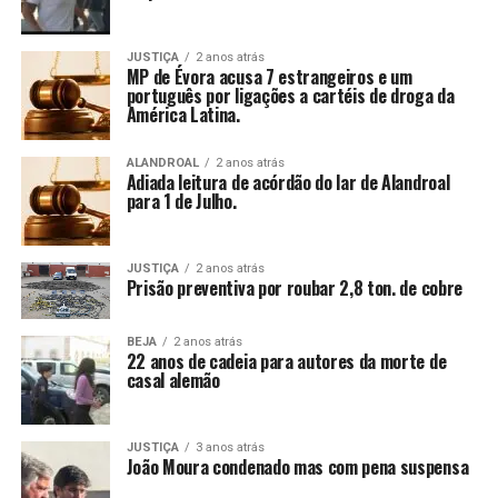
JUSTIÇA
2 anos atrás
MP de Évora acusa 7 estrangeiros e um
português por ligações a cartéis de droga da
América Latina.
ALANDROAL
2 anos atrás
Adiada leitura de acórdão do lar de Alandroal
para 1 de Julho.
JUSTIÇA
2 anos atrás
Prisão preventiva por roubar 2,8 ton. de cobre
BEJA
2 anos atrás
22 anos de cadeia para autores da morte de
casal alemão
JUSTIÇA
3 anos atrás
João Moura condenado mas com pena suspensa