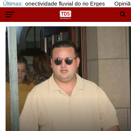
conectividade fluvial do rio Erges
Últimas:
Opinião: Goza