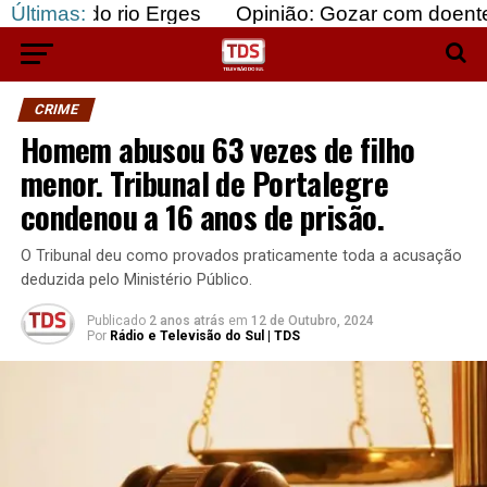
 rio Erges
Últimas:
Opinião: Gozar com doentes e bajular 
CRIME
Homem abusou 63 vezes de filho
menor. Tribunal de Portalegre
condenou a 16 anos de prisão.
O Tribunal deu como provados praticamente toda a acusação
deduzida pelo Ministério Público.
Publicado
2 anos atrás
em
12 de Outubro, 2024
Por
Rádio e Televisão do Sul | TDS