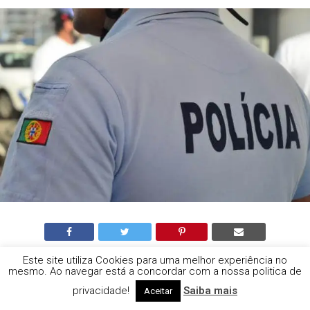
Este site utiliza Cookies para uma melhor experiência no
Beja
mesmo. Ao navegar está a concordar com a nossa politica de
privacidade!
Saiba mais
Aceitar
Assalto a estafeta