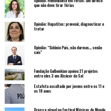
Opinião: Hemodiálise em férias: Um direito
que não deve tirar férias
Opinião: Hepatites: prevenir, diagnosticar e
tratar
Opinião: “Sidónio Pais, não durmas… senão
cais”
Fundação Gulbenkian apoiou 21 projetos
entre eles 3 em Alcácer do Sal
Estafeta assaltado por jovens entre os 11 e
os 18 anos
Droga e alcool no Festival Músicas do Mundo,