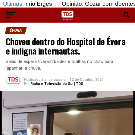
o Erges
Últimas:
Opinião: Gozar com doentes e bajular os
ÉVORA
Choveu dentro do Hospital de Évora
e indigna internautas.
Salas de espera tiveram baldes e toalhas no chão para
‘apanhar’ a chuva.
Publicado
2 anos atrás
em
12 de Outubro, 2024
Por
Rádio e Televisão do Sul | TDS