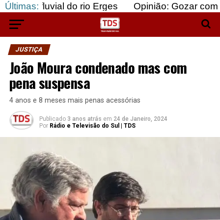
ial do rio Erges
Últimas:
Opinião: Gozar com doentes e b
JUSTIÇA
João Moura condenado mas com
pena suspensa
4 anos e 8 meses mais penas acessórias
Publicado
3 anos atrás
em
24 de Janeiro, 2024
Por
Rádio e Televisão do Sul | TDS