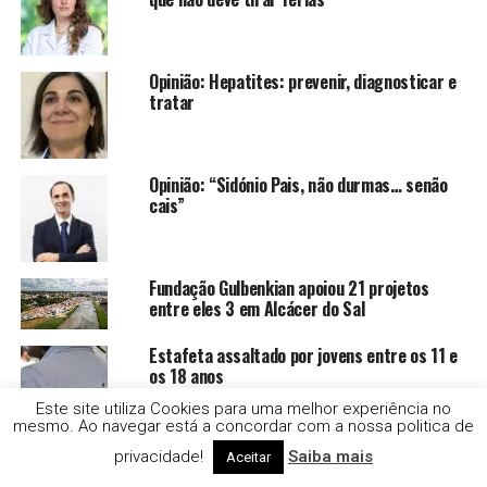
Opinião: Hepatites: prevenir, diagnosticar e
tratar
Opinião: “Sidónio Pais, não durmas… senão
cais”
Fundação Gulbenkian apoiou 21 projetos
entre eles 3 em Alcácer do Sal
Estafeta assaltado por jovens entre os 11 e
os 18 anos
Este site utiliza Cookies para uma melhor experiência no
mesmo. Ao navegar está a concordar com a nossa politica de
Droga e alcool no Festival Músicas do Mundo,
privacidade!
Saiba mais
Aceitar
em Sines