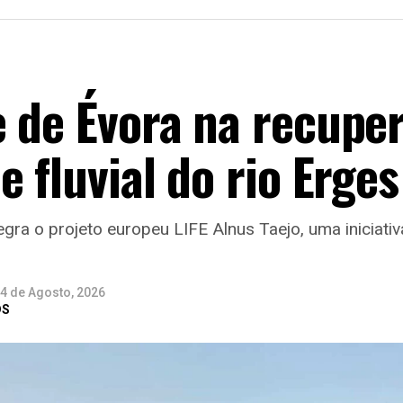
e de Évora na recupe
 fluvial do rio Erges
egra o projeto europeu LIFE Alnus Taejo, uma iniciati
4 de Agosto, 2026
DS