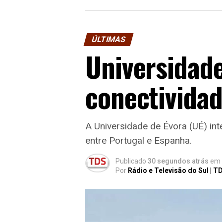
ÚLTIMAS
Universidad
conectividade
A Universidade de Évora (UÉ) int
entre Portugal e Espanha.
Publicado
30 segundos atrás
em
Por
Rádio e Televisão do Sul | T