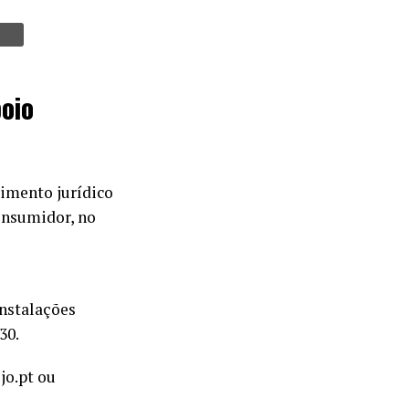
oio
imento jurídico
onsumidor, no
instalações
30.
jo.pt ou