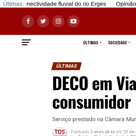
ctividade fluvial do rio Erges
Últimas:
Opinião: Gozar co
ÚLTIMAS
SOCIEDADE
ÚLTIMAS
DECO em Vian
consumidor
Serviço prestado na Câmara Muni
Publicado
3 anos atrás
em
23 de 