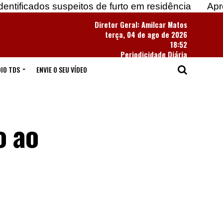
os suspeitos de furto em residência
Apreendidas m
Diretor Geral: Amilcar Matos
terça, 04 de ago de 2026
18:52
Periodicidade Diária
IO TDS
ENVIE O SEU VÍDEO
o ao