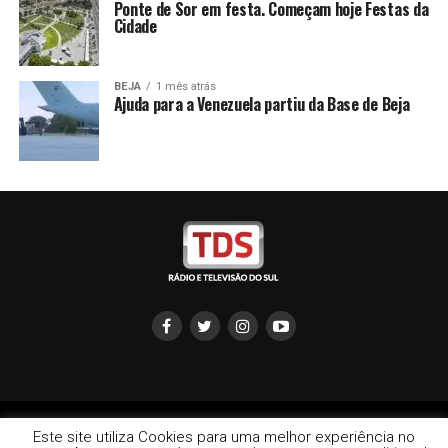
Ponte de Sor em festa. Começam hoje Festas da
Cidade
BEJA
1 mês atrás
Ajuda para a Venezuela partiu da Base de Beja
Copyright © 2022 TDS - Rádio e Televisão do Sul | redação:
Este site utiliza Cookies para uma melhor experiência no
info@televisaodosul.pt 266702926 |Comercial: