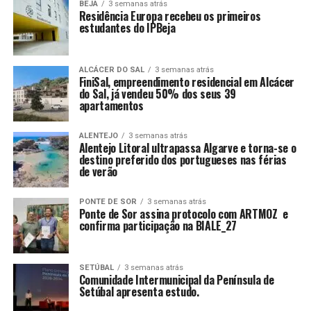
BEJA
3 semanas atrás
Residência Europa recebeu os primeiros
estudantes do IPBeja
ALCÁCER DO SAL
3 semanas atrás
FiniSal, empreendimento residencial em Alcácer
do Sal, já vendeu 50% dos seus 39
apartamentos
ALENTEJO
3 semanas atrás
Alentejo Litoral ultrapassa Algarve e torna-se o
destino preferido dos portugueses nas férias
de verão
PONTE DE SOR
3 semanas atrás
Ponte de Sor assina protocolo com ARTMOZ e
confirma participação na BIALE_27
SETÚBAL
3 semanas atrás
Comunidade Intermunicipal da Península de
Setúbal apresenta estudo.