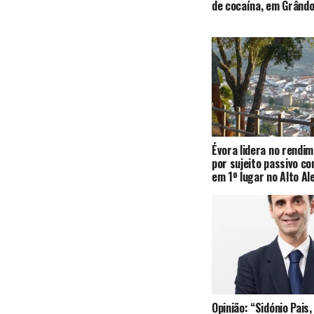
de cocaína, em Grândo
Évora lidera no rendi
por sujeito passivo c
em 1º lugar no Alto Al
Opinião: “Sidónio Pai