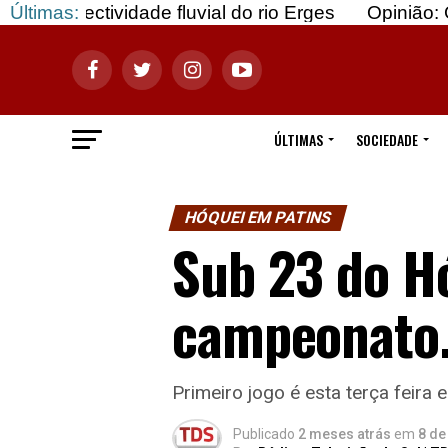
ade fluvial do rio Erges
Últimas:
Opinião: Gozar com doe
ÚLTIMAS
SOCIEDADE
HÓQUEI EM PATINS
Sub 23 do Hó
campeonato
Primeiro jogo é esta terça feira
Publicado
2 meses atrás
em
8 de