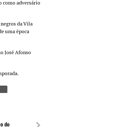
o como adversário
inegros da Vila
 de uma época
ão José Afonso
mporada.
o do