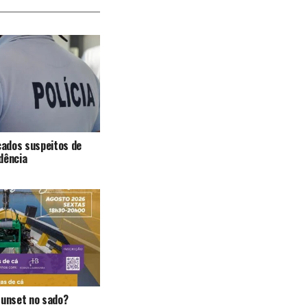
icados suspeitos de
dência
Sunset no sado?