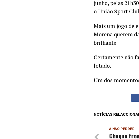
junho, pelas 21h3
o União Sport Clu
Mais um jogo de em
Morena querem dar
brilhante.
Certamente não fa
lotado.
Um dos momentos m
NOTÍCIAS RELACCIONA
A NÃO PERDER
Choque fron