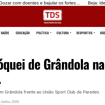
ntes e bajular os fortes…
Beja: Identificados su
SAÚDE
EDUCAÇÃO
POLÍTICA
CULTURA
DESPORTOS
RÁD
quei de Grândola na 
.
 em Grândola frente ao União Sport Club de Paredes
 Junho, 2026