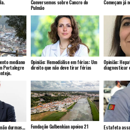
la.
Conversemos sobre Cancro do
Começam já no
Pulmão
mento mediano
Opinião: Hemodiálise em férias: Um
Opinião: Hepat
om Portalegre
direito que não deve tirar férias
diagnosticar 
entejo.
Fundação Gulbenkian apoiou 21
s, não durmas…
Estafeta assa