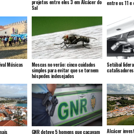
projetos entre eles 3 em Alcácer do
entre os 11 e
Sal
ival Músicas
Moscas no verão: cinco cuidados
Setúbal lider
simples para evitar que se tornem
catalisadores
hóspedes indesejados
Alcácer inves
mais
GNR deteve 5 homens que caçavam