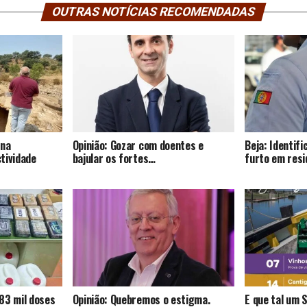
OUTRAS NOTÍCIAS RECOMENDADAS
 na
Opinião: Gozar com doentes e
Beja: Identif
tividade
bajular os fortes…
furto em resi
83 mil doses
Opinião: Quebremos o estigma.
E que tal um 