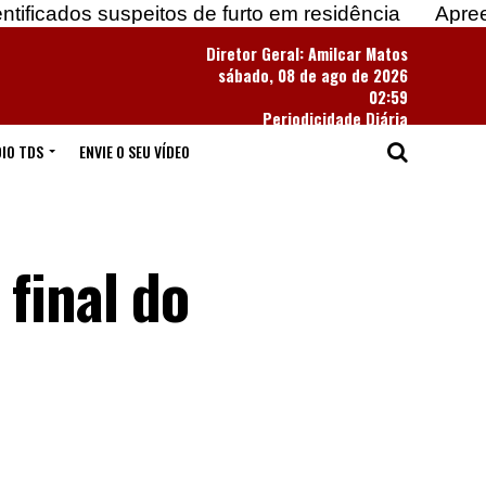
speitos de furto em residência
Apreendidas mais d
Diretor Geral: Amilcar Matos
sábado, 08 de ago de 2026
02:59
Periodicidade Diária
IO TDS
ENVIE O SEU VÍDEO
final do