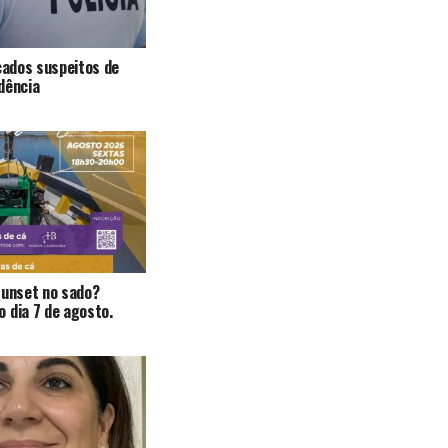
icados suspeitos de
dência
Sunset no sado?
 dia 7 de agosto.