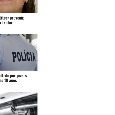
ites: prevenir,
e tratar
ltado por jovens
 os 18 anos