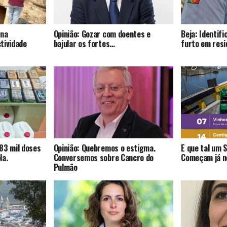
 na
Opinião: Gozar com doentes e
Beja: Identif
tividade
bajular os fortes…
furto em resi
83 mil doses
Opinião: Quebremos o estigma.
E que tal um 
la.
Conversemos sobre Cancro do
Começam já no
Pulmão