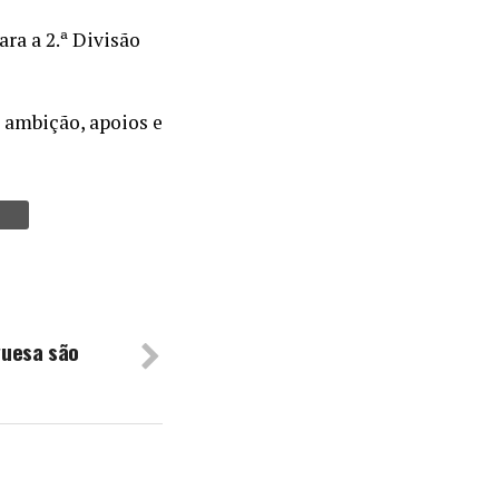
ra a 2.ª Divisão
 ambição, apoios e
uesa são