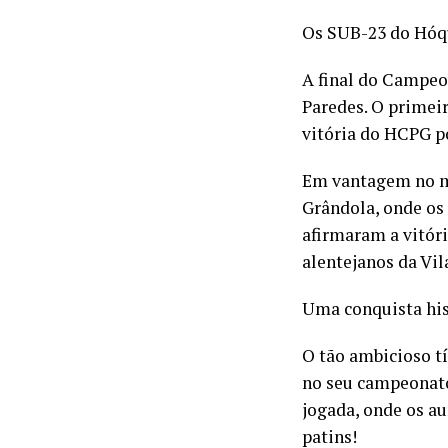
Os SUB-23 do Hóq
A final do Campeo
Paredes. O primeir
vitória do HCPG po
Em vantagem no ma
Grândola, onde os 
afirmaram a vitóri
alentejanos da Vi
Uma conquista hist
O tão ambicioso tí
no seu campeonato
jogada, onde os a
patins!