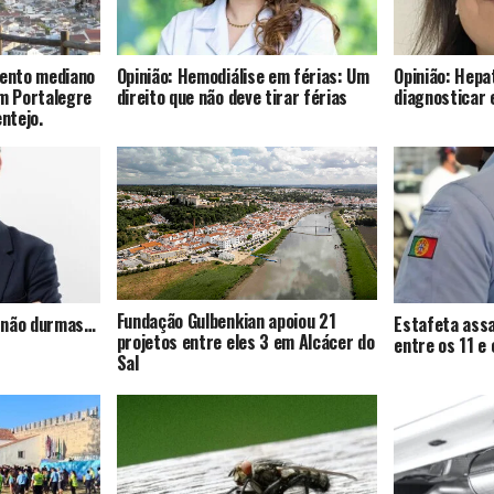
mento mediano
Opinião: Hemodiálise em férias: Um
Opinião: Hepat
om Portalegre
direito que não deve tirar férias
diagnosticar 
entejo.
Fundação Gulbenkian apoiou 21
s, não durmas…
Estafeta assa
projetos entre eles 3 em Alcácer do
entre os 11 e
Sal