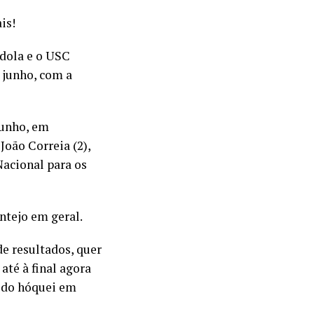
is!
dola e o USC
 junho, com a
junho, em
João Correia (2),
Nacional para os
ntejo em geral.
de resultados, quer
té à final agora
a do hóquei em