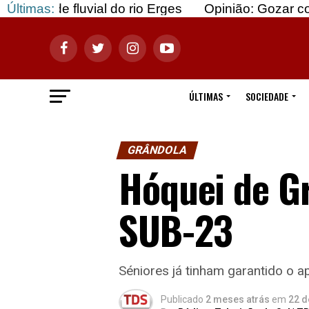
vial do rio Erges
Últimas:
Opinião: Gozar com doentes e 
ÚLTIMAS
SOCIEDADE
GRÂNDOLA
Hóquei de G
SUB-23
Séniores já tinham garantido o 
Publicado
2 meses atrás
em
22 d