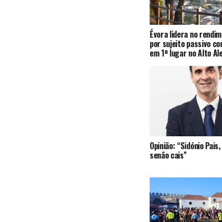
Évora lidera no rendi
por sujeito passivo c
em 1º lugar no Alto Al
Opinião: “Sidónio Pai
senão cais”