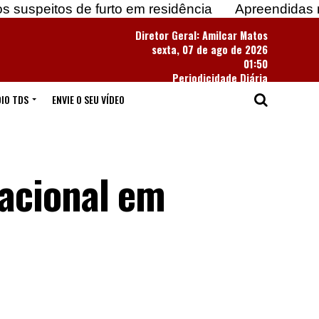
de furto em residência
Apreendidas mais de 183 m
Diretor Geral: Amilcar Matos
sexta, 07 de ago de 2026
01:50
Periodicidade Diária
IO TDS
ENVIE O SEU VÍDEO
acional em