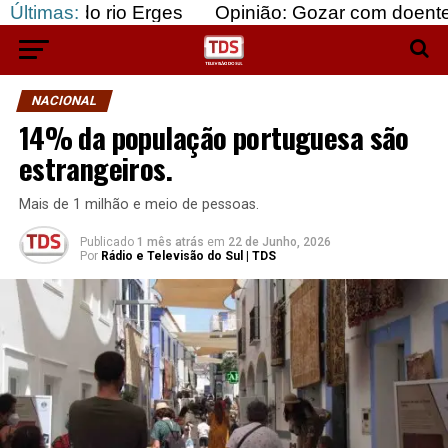
rio Erges
Últimas:
Opinião: Gozar com doentes e bajular 
NACIONAL
14% da população portuguesa são
estrangeiros.
Mais de 1 milhão e meio de pessoas.
Publicado
1 mês atrás
em
22 de Junho, 2026
Por
Rádio e Televisão do Sul | TDS