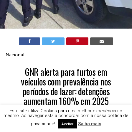
Nacional
GNR alerta para furtos em
veículos com prevalência nos
períodos de lazer: detenções
aumentam 160% em 2025
Este site utiliza Cookies para uma melhor experiência no
mesmo. Ao navegar está a concordar com a nossa politica de
A Guarda Nacional Republicana (GNR) reforça os
privacidade!
Saiba mais
Aceitar
conselhos de prevenção face ao fenómeno de furtos no