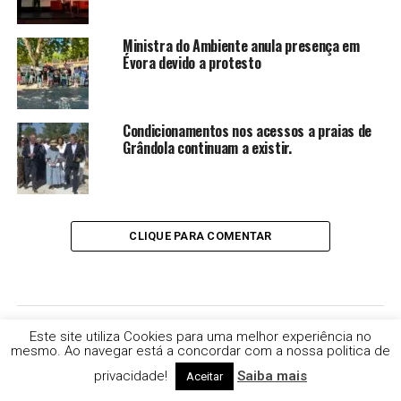
Ministra do Ambiente anula presença em
Évora devido a protesto
Condicionamentos nos acessos a praias de
Grândola continuam a existir.
CLIQUE PARA COMENTAR
Este site utiliza Cookies para uma melhor experiência no
NACIONAL
mesmo. Ao navegar está a concordar com a nossa politica de
14% da população portuguesa são
privacidade!
Saiba mais
Aceitar