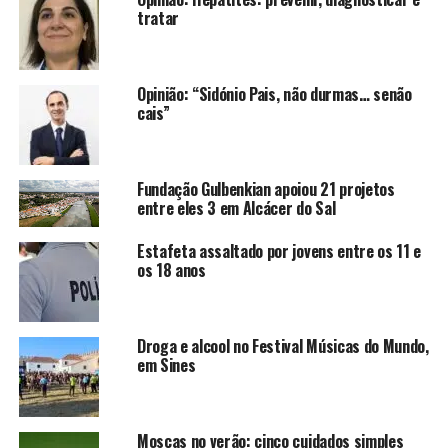
tratar
Opinião: “Sidónio Pais, não durmas… senão
cais”
Fundação Gulbenkian apoiou 21 projetos
entre eles 3 em Alcácer do Sal
Estafeta assaltado por jovens entre os 11 e
os 18 anos
Droga e alcool no Festival Músicas do Mundo,
em Sines
Moscas no verão: cinco cuidados simples