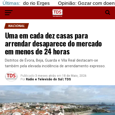
o rio Erges
Últimas:
Opinião: Gozar com doentes e bajula
NACIONAL
Uma em cada dez casas para
arrendar desaparece do mercado
em menos de 24 horas
Distritos de Évora, Beja, Guarda e Vila Real destacam-se
também pela elevada incidência de arrendamento expresso.
Publicado
3 meses atrás
em
18 de Maio, 2026
Por
Rádio e Televisão do Sul | TDS