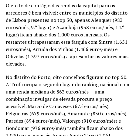
O efeito de contágio das rendas da capital para os
arredores é bem visível: entre os municípios do distrito
de Lisboa presentes no top 50, apenas Alenquer (983
euros/mês, 9.º lugar) e Azambuja (938 euros/mês, 14.º
lugar) ficam abaixo dos 1.000 euros mensais. Os
restantes ultrapassaram essa fasquia com Sintra (1.651
euros/mês), Arruda dos Vinhos (1.466 euros/mês) e
Odivelas (1.397 euros/mês) a apresentar os valores mais
elevados.
No distrito do Porto, oito concelhos figuram no top 50.
A Trofa ocupa o segundo lugar do ranking nacional com
uma renda mediana de 863 euros/mês — uma
combinação invulgar de elevada procura e preço
acessível. Marco de Canaveses (675 euros/mês),
Felgueiras (679 euros/mês), Amarante (830 euros/mês),
Paredes (894 euros/mês), Valongo (910 euros/mês) e
Gondomar (976 euros/mês) também ficam abaixo dos
1.000 euros mensais. Apenas Santo Tirso (1.061