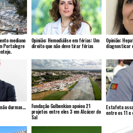
mento mediano
Opinião: Hemodiálise em férias: Um
Opinião: Hepat
om Portalegre
direito que não deve tirar férias
diagnosticar 
entejo.
Fundação Gulbenkian apoiou 21
s, não durmas…
Estafeta assa
projetos entre eles 3 em Alcácer do
entre os 11 e
Sal