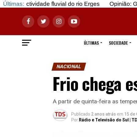
ade fluvial do rio Erges
Últimas:
Opinião: Gozar com doen
ÚLTIMAS
SOCIEDADE
NACIONAL
Frio chega 
A partir de quinta-feira as tempe
Publicado
2 anos atrás
em
15 de 
Por
Rádio e Televisão do Sul | T