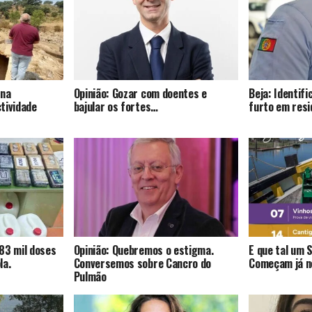
 na
Opinião: Gozar com doentes e
Beja: Identif
tividade
bajular os fortes…
furto em resi
83 mil doses
Opinião: Quebremos o estigma.
E que tal um 
la.
Conversemos sobre Cancro do
Começam já no
Pulmão