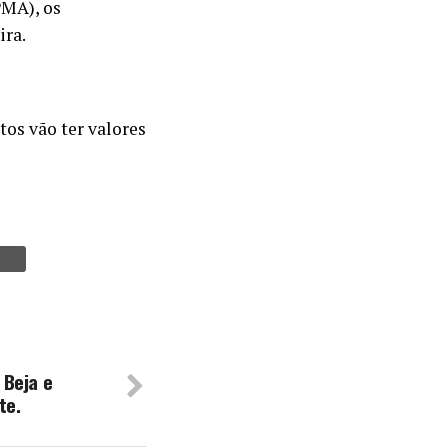
PMA), os
ira.
tos vão ter valores
 Beja e
te.