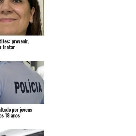
ites: prevenir,
e tratar
ltado por jovens
 os 18 anos