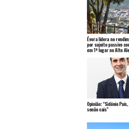
Évora lidera no rendi
por sujeito passivo c
em 1º lugar no Alto Al
Opinião: “Sidónio Pai
senão cais”