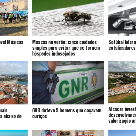
ival Músicas
Moscas no verão: cinco cuidados
Setúbal lider
simples para evitar que se tornem
catalisadores
hóspedes indesejados
Alcácer inves
mais
GNR deteve 5 homens que caçavam
desenvolvime
s abaixo de
ouriços
valorização a