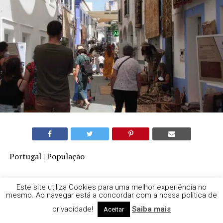
Portugal | População
Em Portugal há 11,4
Este site utiliza Cookies para uma melhor experiência no
mesmo. Ao navegar está a concordar com a nossa politica de
milhões residentes e 14%
privacidade!
Saiba mais
Aceitar
são estrangeiros