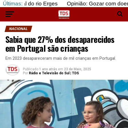
do rio Erges
Últimas:
Opinião: Gozar com doentes e bajul
NACIONAL
Sabia que 27% dos desaparecidos
em Portugal são crianças
Em 2023 desapareceram mais de mil crianças em Portugal.
Publicado
1 ano atrás
em
23 de Maio, 2025
Por
Rádio e Televisão do Sul | TDS