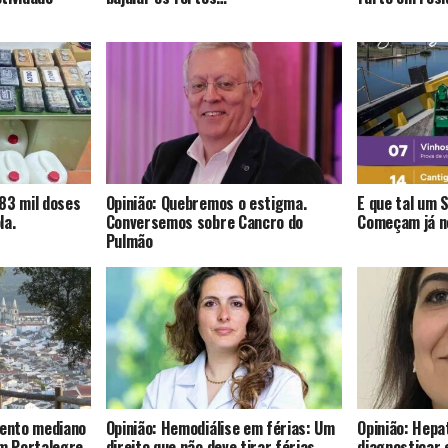
83 mil doses
Opinião: Quebremos o estigma.
E que tal um 
la.
Conversemos sobre Cancro do
Começam já no
Pulmão
mento mediano
Opinião: Hemodiálise em férias: Um
Opinião: Hepat
om Portalegre
direito que não deve tirar férias
diagnosticar 