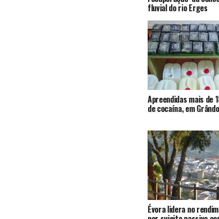
fluvial do rio Erges
Apreendidas mais de 1
de cocaína, em Grândo
Évora lidera no rendi
por sujeito passivo c