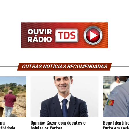
OUTRAS NOTÍCIAS RECOMENDADAS
 na
Opinião: Gozar com doentes e
Beja: Identif
tividade
bajular os fortes…
furto em resi