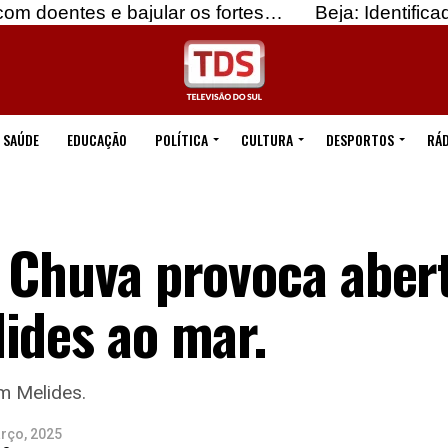
 bajular os fortes…
Beja: Identificados suspeitos
SAÚDE
EDUCAÇÃO
POLÍTICA
CULTURA
DESPORTOS
RÁD
 Chuva provoca aber
ides ao mar.
m Melides.
rço, 2025