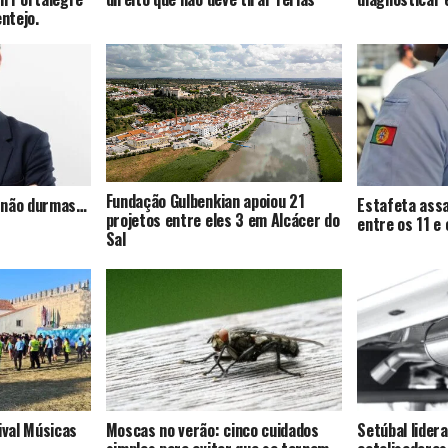
entejo.
Fundação Gulbenkian apoiou 21
s, não durmas…
Estafeta assa
projetos entre eles 3 em Alcácer do
entre os 11 e
Sal
ival Músicas
Moscas no verão: cinco cuidados
Setúbal lider