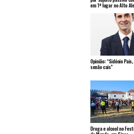
em 1º lugar no Alto Al
Opinião: “Sidónio Pai
senão cais”
Droga e alcool no Fest