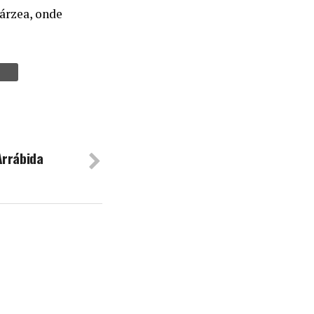
várzea, onde
Arrábida