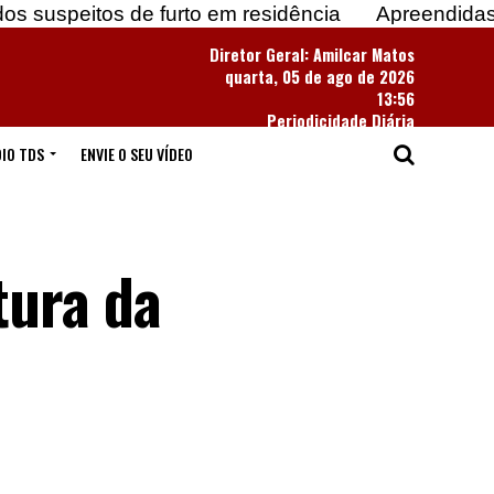
 de furto em residência
Apreendidas mais de 183 
Diretor Geral: Amilcar Matos
quarta, 05 de ago de 2026
13:56
Periodicidade Diária
IO TDS
ENVIE O SEU VÍDEO
tura da