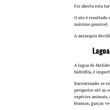
Foi aberta esta ta
O ato é resultado 
máximo possivel.
A autarquia decid
Lagoa
A lagoa de Melides
hidrófila, é impor
Encontrando-se em 
pesqueiro até ao s
espécies animais,
brancas, garças-v