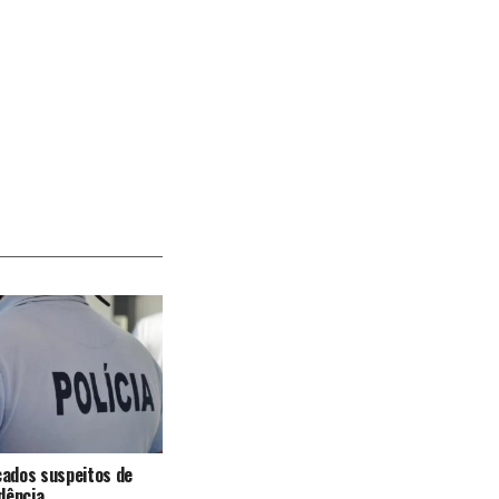
icados suspeitos de
dência