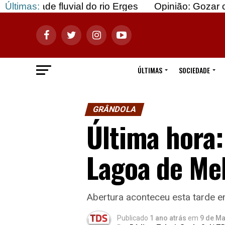
uvial do rio Erges
Últimas:
Opinião: Gozar com doentes e
ÚLTIMAS
SOCIEDADE
GRÂNDOLA
Última hora:
Lagoa de Mel
Abertura aconteceu esta tarde e
Publicado
1 ano atrás
em
9 de Ma