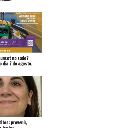
Sunset no sado?
 dia 7 de agosto.
ites: prevenir,
e tratar