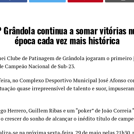
 Grândola continua a somar vitórias 
época cada vez mais histórica
ei Clube de Patinagem de Grândola jogaram o primeiro 
 de Campeão Nacional de Sub-23.
feira, no Complexo Desportivo Municipal José Afonso co
uação quase irrepreensível de talento e suor, impusera
go Herrero, Guillem Ribas e um “poker” de João Correia 
o crescer do sonho de alcançar o inédito título de campe
liza-se na próxima sexta-feira, 29 de maio pelas 21h30, 