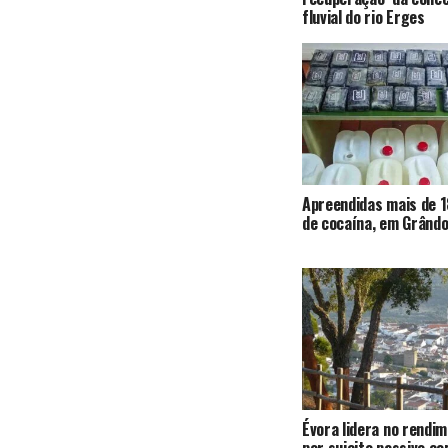
fluvial do rio Erges
Apreendidas mais de 1
de cocaína, em Grândo
Évora lidera no rendi
por sujeito passivo c