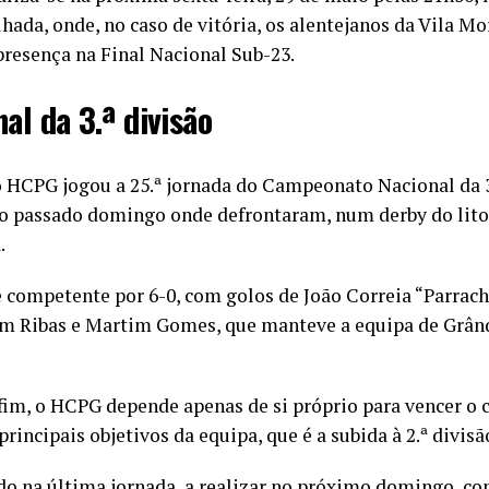
hada, onde, no caso de vitória, os alentejanos da Vila 
resença na Final Nacional Sub-23.
al da 3.ª divisão
o HCPG jogou a 25.ª jornada do Campeonato Nacional da 3
 no passado domingo onde defrontaram, num derby do litor
.
e competente por 6-0, com golos de João Correia “Parrach
lem Ribas e Martim Gomes, que manteve a equipa de Grân
fim, o HCPG depende apenas de si próprio para vencer o
rincipais objetivos da equipa, que é a subida à 2.ª divisã
ido na última jornada, a realizar no próximo domingo, c