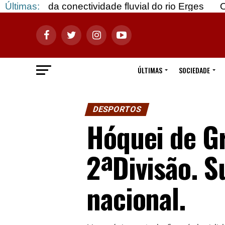
onectividade fluvial do rio Erges
Últimas:
Opinião: Gozar
ÚLTIMAS
SOCIEDADE
DESPORTOS
Hóquei de Gr
2ªDivisão. S
nacional.