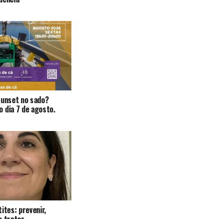
Sunset no sado?
 dia 7 de agosto.
ites: prevenir,
e tratar