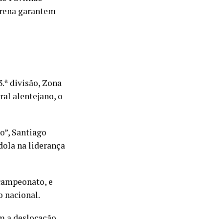
Morena garantem
.ª divisão, Zona
al alentejano, o
o”, Santiago
dola na liderança
 campeonato, e
o nacional.
om a deslocação