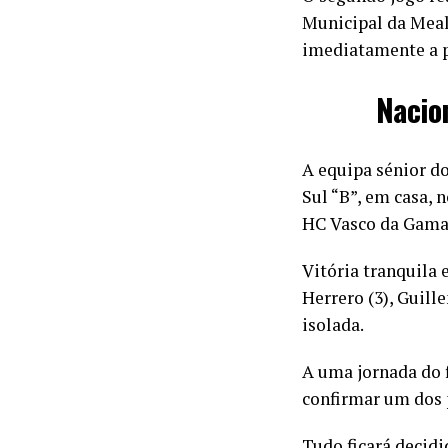
Municipal da Meal
imediatamente a p
Nacion
A equipa sénior d
Sul “B”, em casa,
HC Vasco da Gama
Vitória tranquila 
Herrero (3), Guil
isolada.
A uma jornada do 
confirmar um dos p
Tudo ficará decid