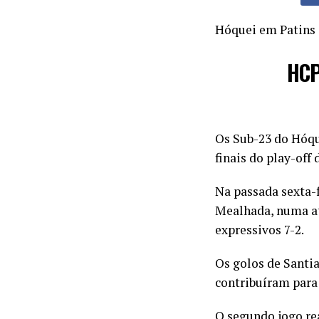
Hóquei em Patins
HCP
Os Sub-23 do Hóqu
finais do play-off
Na passada sexta-
Mealhada, numa at
expressivos 7-2.
Os golos de Santia
contribuíram para 
O segundo jogo rea