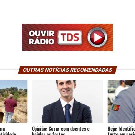
OUTRAS NOTÍCIAS RECOMENDADAS
 na
Opinião: Gozar com doentes e
Beja: Identif
tividade
bajular os fortes…
furto em resi