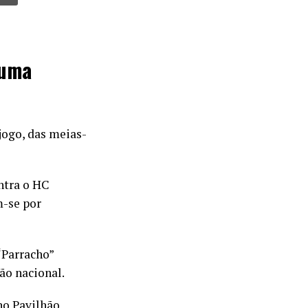
numa
jogo, das meias-
ntra o HC
m-se por
“Parracho”
ão nacional.
no Pavilhão