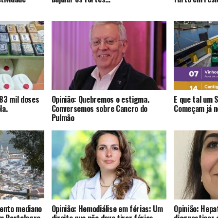
83 mil doses
Opinião: Quebremos o estigma.
E que tal um 
la.
Conversemos sobre Cancro do
Começam já no
Pulmão
mento mediano
Opinião: Hemodiálise em férias: Um
Opinião: Hepat
om Portalegre
direito que não deve tirar férias
diagnosticar 