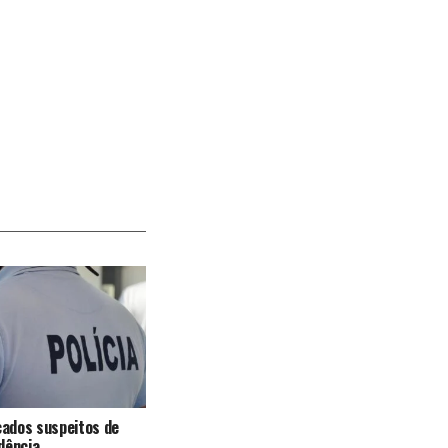
icados suspeitos de
dência