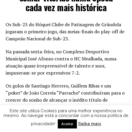
cada vez mais histórica
Os Sub-23 do Hóquei Clube de Patinagem de Grândola
jogaram o primeiro jogo, das meias-finais do play-off de
Campeão Nacional de Sub-23.
Na passada sexta-feira, no Complexo Desportivo
Municipal José Afonso contra o HC Mealhada, numa
atuação quase irrepreensível de talento e suor,
impuseram-se por expressivos 7-2.
Os golos de Santiago Herrero, Guillem Ribas e um
“poker” de João Correia “Parracho” contribuíram para o
crescer do sonho de alcançar o inédito título de
campeão nacional.
Este site utiliza Cookies para uma melhor experiência no
mesmo. Ao navegar está a concordar com a nossa politica de
O segundo jogo realiza-se na próxima sexta-feira, 29 de
privacidade!
Saiba mais
Aceitar
maio pelas 21h30, no Pavilhão Municipal da Mealhada,