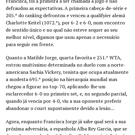
Francisca, foi a primeira a ser chamada a jogo e não
defraudou as expectativas. A primeira cabeça-de-série e
205.ª do ranking defrontou e venceu a qualifyier alemã
Charlotte Keitel (1072.ª), por 6-2 e 6-0, num encontro
de sentido único e no qual não esteve sequer ao seu
melhor nível, digamos que usou apenas o necessário
para seguir em frente.
Quanto a Matilde Jorge, quarta favorita e 251.ª WTA,
entrou muitíssimo determinada no duelo com a norte-
americana Sachia Vickery, tenista que ocupa atualmente
a modesta 695.ª posição na hierarquia mundial mas
chegou a figurar no top-70, aplicando-lhe um
esclarecedor 6-0 no primeiro set, e, no segundo parcial,
quando já vencia por 4-0, viu a sua oponente preferir
abandonar o court supostamente devido a lesão…
Agora, enquanto Francisca Jorge já sabe qual será a sua
próxima adversária, a espanhola Alba Rey Garcia, que se