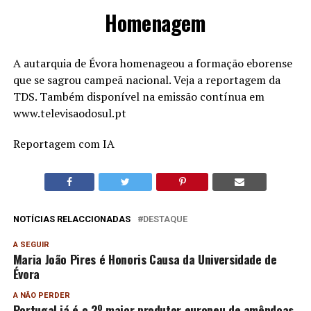
Homenagem
A autarquia de Évora homenageou a formação eborense
que se sagrou campeã nacional. Veja a reportagem da
TDS. Também disponível na emissão contínua em
www.televisaodosul.pt
Reportagem com IA
NOTÍCIAS RELACCIONADAS
DESTAQUE
A SEGUIR
Maria João Pires é Honoris Causa da Universidade de
Évora
A NÃO PERDER
Portugal já é o 2º maior produtor europeu de amêndoas