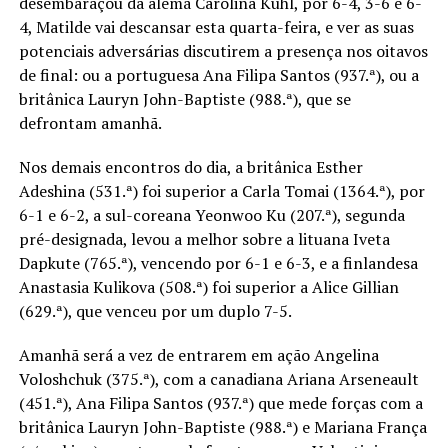
desembaraçou da alemã Carolina Kuhl, por 6-4, 3-6 e 6-
4, Matilde vai descansar esta quarta-feira, e ver as suas
potenciais adversárias discutirem a presença nos oitavos
de final: ou a portuguesa Ana Filipa Santos (937.ª), ou a
britânica Lauryn John-Baptiste (988.ª), que se
defrontam amanhã.
Nos demais encontros do dia, a britânica Esther
Adeshina (531.ª) foi superior a Carla Tomai (1364.ª), por
6-1 e 6-2, a sul-coreana Yeonwoo Ku (207.ª), segunda
pré-designada, levou a melhor sobre a lituana Iveta
Dapkute (765.ª), vencendo por 6-1 e 6-3, e a finlandesa
Anastasia Kulikova (508.ª) foi superior a Alice Gillian
(629.ª), que venceu por um duplo 7-5.
Amanhã será a vez de entrarem em ação Angelina
Voloshchuk (375.ª), com a canadiana Ariana Arseneault
(451.ª), Ana Filipa Santos (937.ª) que mede forças com a
britânica Lauryn John-Baptiste (988.ª) e Mariana França