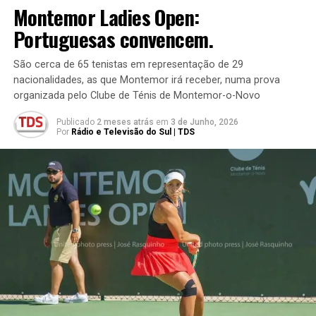
Montemor Ladies Open:
Portuguesas convencem.
São cerca de 65 tenistas em representação de 29
nacionalidades, as que Montemor irá receber, numa prova
organizada pelo Clube de Ténis de Montemor-o-Novo
Publicado
2 meses atrás
em
3 de Junho, 2026
Por
Rádio e Televisão do Sul | TDS