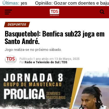
s
Últimas:
Opinião: Gozar com doentes e bajular os forte
DESPORTOS
Basquetebol: Benfica sub23 joga em
Santo André.
Jogo realiza-se no próximo sábado.
Publicado
1 ano atrás
em
13 de Março, 2025
Por
Rádio e Televisão do Sul | TDS