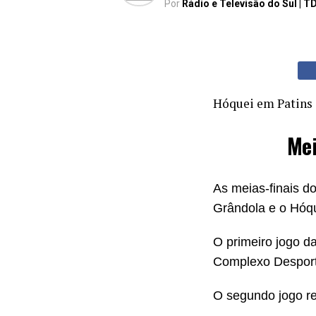
Por
Rádio e Televisão do Sul | T
Hóquei em Patins
Mei
As meias-finais 
Grândola e o Hóq
O primeiro jogo d
Complexo Desport
O segundo jogo re