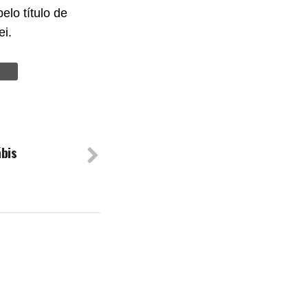
lo título de
ei.
ábis