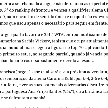
rimeira a ser chamada a jogo e não defraudou as expectati
205.ª do ranking defrontou e venceu a qualifyier alemã C
e 6-0, num encontro de sentido único e no qual não esteve 
amos que usou apenas o necessário para seguir em frente.
Jorge, quarta favorita e 251.ª WTA, entrou muitíssimo d
-americana Sachia Vickery, tenista que ocupa atualmente
quia mundial mas chegou a figurar no top-70, aplicando-
o primeiro set, e, no segundo parcial, quando já vencia por
 abandonar o court supostamente devido a lesão…
ancisca Jorge já sabe qual será a sua próxima adversária
 desembaraçou da alemã Carolina Kuhl, por 6-4, 3-6 e 6-4,
rta-feira, e ver as suas potenciais adversárias discutire
u a portuguesa Ana Filipa Santos (937.ª), ou a britânica L
que se defrontam amanhã.