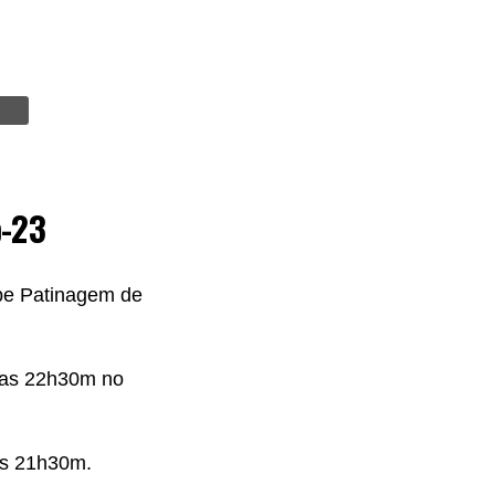
b-23
be Patinagem de
elas 22h30m no
as 21h30m.