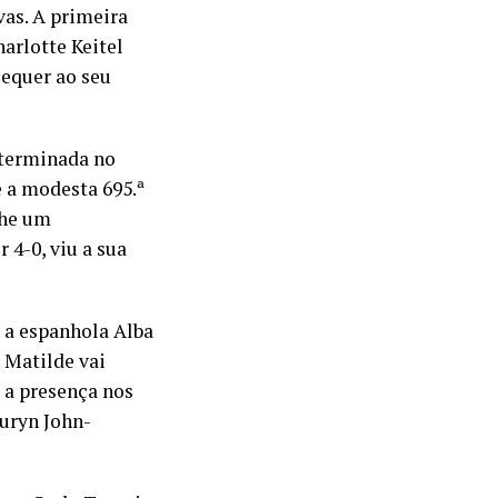
vas. A primeira
harlotte Keitel
sequer ao seu
eterminada no
 a modesta 695.ª
lhe um
 4-0, viu a sua
, a espanhola Alba
 Matilde vai
m a presença nos
auryn John-