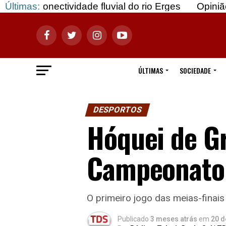
nectividade fluvial do rio Erges
Últimas:
Opinião: Gozar 
ÚLTIMAS
SOCIEDADE
DESPORTOS
Hóquei de Gr
Campeonato 
O primeiro jogo das meias-finais 
Publicado
3 meses atrás
em
20 d