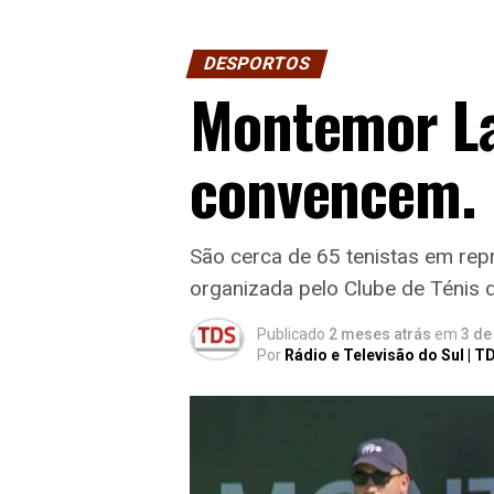
DESPORTOS
Montemor La
convencem.
São cerca de 65 tenistas em rep
organizada pelo Clube de Téni
Publicado
2 meses atrás
em
3 de
Por
Rádio e Televisão do Sul | T