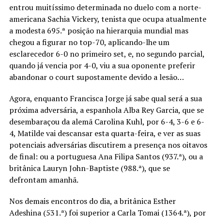
entrou muitíssimo determinada no duelo com a norte-
americana Sachia Vickery, tenista que ocupa atualmente
a modesta 695.ª posição na hierarquia mundial mas
chegou a figurar no top-70, aplicando-lhe um
esclarecedor 6-0 no primeiro set, e, no segundo parcial,
quando já vencia por 4-0, viu a sua oponente preferir
abandonar o court supostamente devido a lesão…
Agora, enquanto Francisca Jorge já sabe qual será a sua
próxima adversária, a espanhola Alba Rey Garcia, que se
desembaraçou da alemã Carolina Kuhl, por 6-4, 3-6 e 6-
4, Matilde vai descansar esta quarta-feira, e ver as suas
potenciais adversárias discutirem a presença nos oitavos
de final: ou a portuguesa Ana Filipa Santos (937.ª), ou a
britânica Lauryn John-Baptiste (988.ª), que se
defrontam amanhã.
Nos demais encontros do dia, a britânica Esther
Adeshina (531.ª) foi superior a Carla Tomai (1364.ª), por