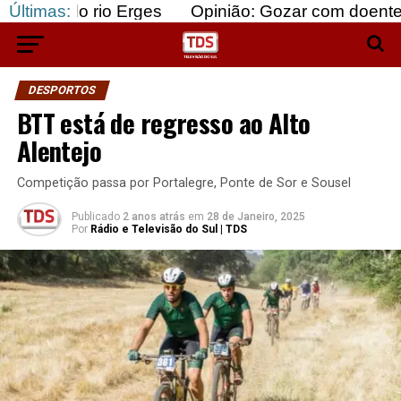
rio Erges
Últimas:
Opinião: Gozar com doentes e bajular 
DESPORTOS
BTT está de regresso ao Alto
Alentejo
Competição passa por Portalegre, Ponte de Sor e Sousel
Publicado
2 anos atrás
em
28 de Janeiro, 2025
Por
Rádio e Televisão do Sul | TDS