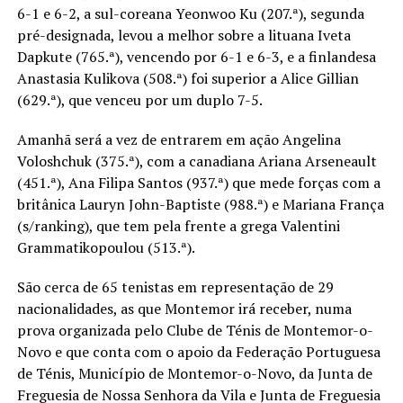
6-1 e 6-2, a sul-coreana Yeonwoo Ku (207.ª), segunda
pré-designada, levou a melhor sobre a lituana Iveta
Dapkute (765.ª), vencendo por 6-1 e 6-3, e a finlandesa
Anastasia Kulikova (508.ª) foi superior a Alice Gillian
(629.ª), que venceu por um duplo 7-5.
Amanhã será a vez de entrarem em ação Angelina
Voloshchuk (375.ª), com a canadiana Ariana Arseneault
(451.ª), Ana Filipa Santos (937.ª) que mede forças com a
britânica Lauryn John-Baptiste (988.ª) e Mariana França
(s/ranking), que tem pela frente a grega Valentini
Grammatikopoulou (513.ª).
São cerca de 65 tenistas em representação de 29
nacionalidades, as que Montemor irá receber, numa
prova organizada pelo Clube de Ténis de Montemor-o-
Novo e que conta com o apoio da Federação Portuguesa
de Ténis, Município de Montemor-o-Novo, da Junta de
Freguesia de Nossa Senhora da Vila e Junta de Freguesia