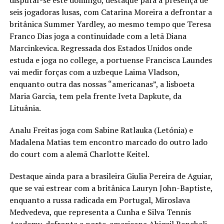
seis jogadoras lusas, com Catarina Moreira a defrontar a
britânica Summer Yardley, ao mesmo tempo que Teresa
Franco Dias joga a continuidade com a letã Diana
Marcinkevica. Regressada dos Estados Unidos onde
estuda e joga no college, a portuense Francisca Laundes
vai medir forças com a uzbeque Laima Vladson,
enquanto outra das nossas “americanas”, a lisboeta
Maria Garcia, tem pela frente Iveta Dapkute, da
Lituânia.
Analu Freitas joga com Sabine Ratlauka (Letónia) e
Madalena Matias tem encontro marcado do outro lado
do court com a alemã Charlotte Keitel.
Destaque ainda para a brasileira Giulia Pereira de Aguiar,
que se vai estrear com a britânica Lauryn John-Baptiste,
enquanto a russa radicada em Portugal, Miroslava
Medvedeva, que representa a Cunha e Silva Tennis
Academy, defronta a norte-americana Abigail Rencheli.