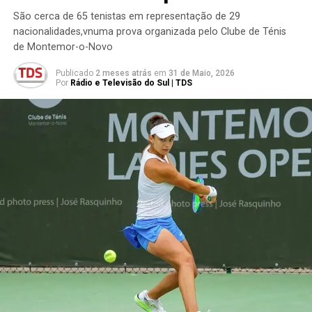
São cerca de 65 tenistas em representação de 29
nacionalidades,vnuma prova organizada pelo Clube de Ténis
de Montemor-o-Novo
Publicado
2 meses atrás
em
31 de Maio, 2026
Por
Rádio e Televisão do Sul | TDS