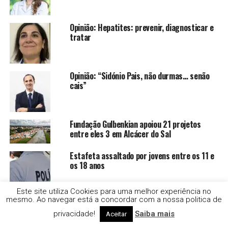
Opinião: Hepatites: prevenir, diagnosticar e
tratar
Opinião: “Sidónio Pais, não durmas… senão
cais”
Fundação Gulbenkian apoiou 21 projetos
entre eles 3 em Alcácer do Sal
Estafeta assaltado por jovens entre os 11 e
os 18 anos
Este site utiliza Cookies para uma melhor experiência no
mesmo. Ao navegar está a concordar com a nossa politica de
Droga e alcool no Festival Músicas do Mundo,
em Sines
privacidade!
Saiba mais
Aceitar