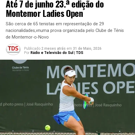
Até 7 de junho 23.ª edição do
Montemor Ladies Open
São cerca de 65 tenistas em representação de 29
nacionalidades,vnuma prova organizada pelo Clube de Ténis
de Montemor-o-Novo
Publicado
2 meses atrás
em
31 de Maio, 2026
Por
Rádio e Televisão do Sul | TDS