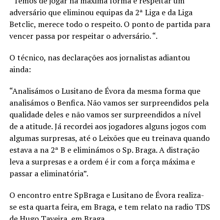
“Temos de jogar na máxima forma e respeitar um
adversário que eliminou equipas da 2ª Liga e da Liga
Betclic, merece todo o respeito. O ponto de partida para
vencer passa por respeitar o adversário. “.
O técnico, nas declarações aos jornalistas adiantou
ainda:
“Analisámos o Lusitano de Évora da mesma forma que
analisámos o Benfica. Não vamos ser surpreendidos pela
qualidade deles e não vamos ser surpreendidos a nível
de a atitude. Já recordei aos jogadores alguns jogos com
algumas surpresas, até o Leixões que eu treinava quando
estava a na 2ª B e eliminámos o Sp. Braga. A distração
leva a surpresas e a ordem é ir com a força máxima e
passar a eliminatória”.
O encontro entre SpBraga e Lusitano de Évora realiza-
se esta quarta feira, em Braga, e tem relato na radio TDS
de Hugo Taveira, em Braga.