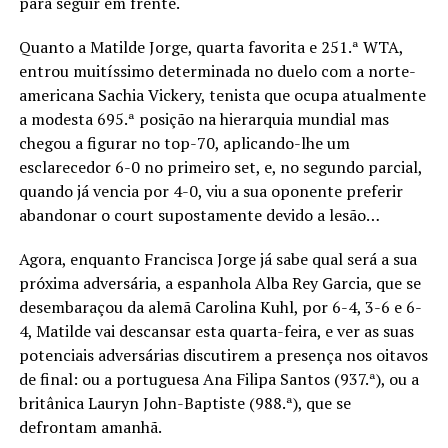
para seguir em frente.
Quanto a Matilde Jorge, quarta favorita e 251.ª WTA,
entrou muitíssimo determinada no duelo com a norte-
americana Sachia Vickery, tenista que ocupa atualmente
a modesta 695.ª posição na hierarquia mundial mas
chegou a figurar no top-70, aplicando-lhe um
esclarecedor 6-0 no primeiro set, e, no segundo parcial,
quando já vencia por 4-0, viu a sua oponente preferir
abandonar o court supostamente devido a lesão…
Agora, enquanto Francisca Jorge já sabe qual será a sua
próxima adversária, a espanhola Alba Rey Garcia, que se
desembaraçou da alemã Carolina Kuhl, por 6-4, 3-6 e 6-
4, Matilde vai descansar esta quarta-feira, e ver as suas
potenciais adversárias discutirem a presença nos oitavos
de final: ou a portuguesa Ana Filipa Santos (937.ª), ou a
britânica Lauryn John-Baptiste (988.ª), que se
defrontam amanhã.