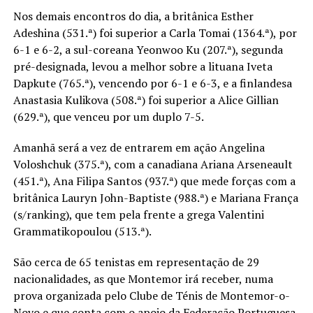
Nos demais encontros do dia, a britânica Esther
Adeshina (531.ª) foi superior a Carla Tomai (1364.ª), por
6-1 e 6-2, a sul-coreana Yeonwoo Ku (207.ª), segunda
pré-designada, levou a melhor sobre a lituana Iveta
Dapkute (765.ª), vencendo por 6-1 e 6-3, e a finlandesa
Anastasia Kulikova (508.ª) foi superior a Alice Gillian
(629.ª), que venceu por um duplo 7-5.
Amanhã será a vez de entrarem em ação Angelina
Voloshchuk (375.ª), com a canadiana Ariana Arseneault
(451.ª), Ana Filipa Santos (937.ª) que mede forças com a
britânica Lauryn John-Baptiste (988.ª) e Mariana França
(s/ranking), que tem pela frente a grega Valentini
Grammatikopoulou (513.ª).
São cerca de 65 tenistas em representação de 29
nacionalidades, as que Montemor irá receber, numa
prova organizada pelo Clube de Ténis de Montemor-o-
Novo e que conta com o apoio da Federação Portuguesa