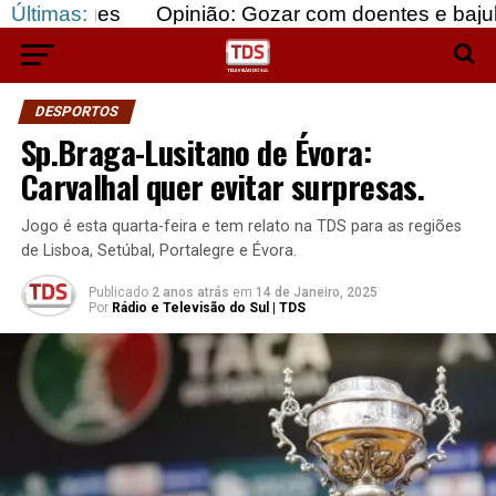
es
Últimas:
Opinião: Gozar com doentes e bajular os forte
DESPORTOS
Sp.Braga-Lusitano de Évora:
Carvalhal quer evitar surpresas.
Jogo é esta quarta-feira e tem relato na TDS para as regiões
de Lisboa, Setúbal, Portalegre e Évora.
Publicado
2 anos atrás
em
14 de Janeiro, 2025
Por
Rádio e Televisão do Sul | TDS