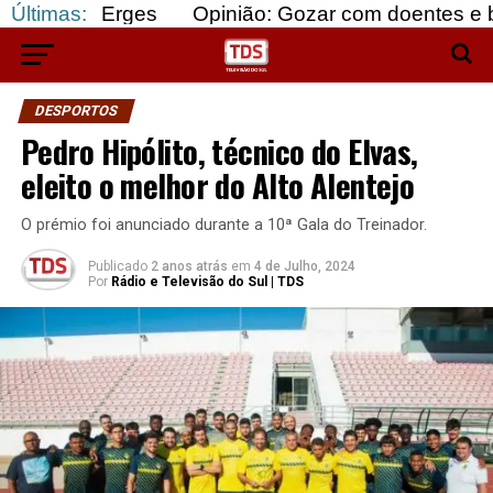
Erges
Últimas:
Opinião: Gozar com doentes e bajular os f
DESPORTOS
Pedro Hipólito, técnico do Elvas,
eleito o melhor do Alto Alentejo
O prémio foi anunciado durante a 10ª Gala do Treinador.
Publicado
2 anos atrás
em
4 de Julho, 2024
Por
Rádio e Televisão do Sul | TDS