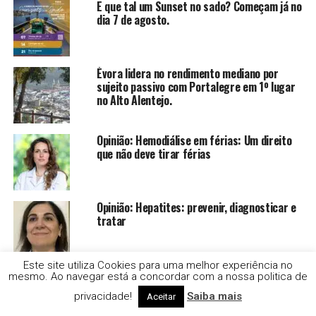
E que tal um Sunset no sado? Começam já no
dia 7 de agosto.
Évora lidera no rendimento mediano por
sujeito passivo com Portalegre em 1º lugar
no Alto Alentejo.
Opinião: Hemodiálise em férias: Um direito
que não deve tirar férias
Opinião: Hepatites: prevenir, diagnosticar e
tratar
Este site utiliza Cookies para uma melhor experiência no
Opinião: “Sidónio Pais, não durmas… senão
mesmo. Ao navegar está a concordar com a nossa politica de
cais”
privacidade!
Saiba mais
Aceitar