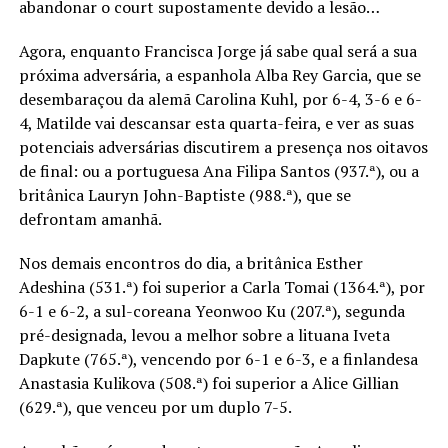
abandonar o court supostamente devido a lesão…
Agora, enquanto Francisca Jorge já sabe qual será a sua
próxima adversária, a espanhola Alba Rey Garcia, que se
desembaraçou da alemã Carolina Kuhl, por 6-4, 3-6 e 6-
4, Matilde vai descansar esta quarta-feira, e ver as suas
potenciais adversárias discutirem a presença nos oitavos
de final: ou a portuguesa Ana Filipa Santos (937.ª), ou a
britânica Lauryn John-Baptiste (988.ª), que se
defrontam amanhã.
Nos demais encontros do dia, a britânica Esther
Adeshina (531.ª) foi superior a Carla Tomai (1364.ª), por
6-1 e 6-2, a sul-coreana Yeonwoo Ku (207.ª), segunda
pré-designada, levou a melhor sobre a lituana Iveta
Dapkute (765.ª), vencendo por 6-1 e 6-3, e a finlandesa
Anastasia Kulikova (508.ª) foi superior a Alice Gillian
(629.ª), que venceu por um duplo 7-5.