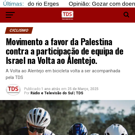
 rio Erges
Últimas:
Opinião: Gozar com doentes e bajular 
CICLISMO
Movimento a favor da Palestina
contra a participação de equipa de
Israel na Volta ao Alentejo.
A Volta ao Alentejo em bicicleta volta a ser acompanhada
pela TDS
Publicado
1 ano atrás
em
25 de Março, 2025
Por
Rádio e Televisão do Sul | TDS