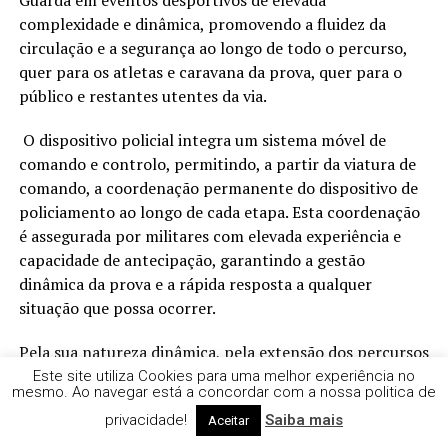
Guarda em eventos desportivos de elevada
complexidade e dinâmica, promovendo a fluidez da
circulação e a segurança ao longo de todo o percurso,
quer para os atletas e caravana da prova, quer para o
público e restantes utentes da via.
O dispositivo policial integra um sistema móvel de
comando e controlo, permitindo, a partir da viatura de
comando, a coordenação permanente do dispositivo de
policiamento ao longo de cada etapa. Esta coordenação
é assegurada por militares com elevada experiência e
capacidade de antecipação, garantindo a gestão
dinâmica da prova e a rápida resposta a qualquer
situação que possa ocorrer.
Pela sua natureza dinâmica, pela extensão dos percursos
e pelo elevado número de participantes e meios
Este site utiliza Cookies para uma melhor experiência no
mesmo. Ao navegar está a concordar com a nossa politica de
envolvidos, as provas de ciclismo em estrada constituem
privacidade!
Saiba mais
Aceitar
uma das atividades desportivas mais exigentes e