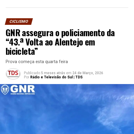
CICLISMO
GNR assegura o policiamento da
“43.ª Volta ao Alentejo em
bicicleta”
Prova começa esta quarta feira
Publicado
5 meses atrás
em
24 de Março, 2026
Por
Rádio e Televisão do Sul | TDS