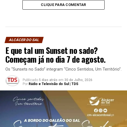
CLIQUE PARA COMENTAR
ALCÁCER DO SAL
E que tal um Sunset no sado?
Começam já no dia 7 de agosto.
Os “Sunsets no Sado” integram “Cinco Sentidos, Um Território”.
Publicado
5 dias atrás
em
30 de Julho, 2026
Por
Rádio e Televisão do Sul | TDS