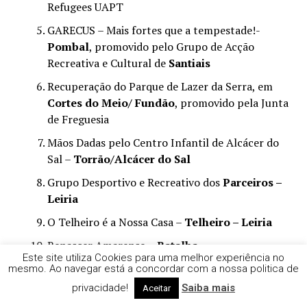
Refugees UAPT
GARECUS – Mais fortes que a tempestade!-
Pombal
, promovido pelo Grupo de Acção
Recreativa e Cultural de
Santiais
Recuperação do Parque de Lazer da Serra, em
Cortes do Meio/ Fundão
, promovido pela Junta
de Freguesia
Mãos Dadas pelo Centro Infantil de Alcácer do
Sal –
Torrão/Alcácer do Sal
Grupo Desportivo e Recreativo dos
Parceiros –
Leiria
O Telheiro é a Nossa Casa –
Telheiro – Leiria
Renascer Amarense
– Batalha
Este site utiliza Cookies para uma melhor experiência no
Recuperar a alegria –
Coimbra
, promovido pela
mesmo. Ao navegar está a concordar com a nossa politica de
Associação Milvoz
privacidade!
Saiba mais
Aceitar