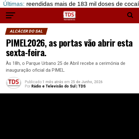
endidas mais de 183 mil doses de cocaína, em Grâ
Últimas:
ALCÁCER DO SAL
PIMEL2026, as portas vão abrir esta
sexta-feira.
Às 18h, o Parque Urbano 25 de Abril recebe a cerimónia de
inauguração oficial da PIMEL.
Publicado
1 mês atrás
em
25 de Junho, 2026
Por
Rádio e Televisão do Sul | TDS