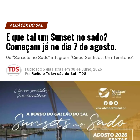
ALCÁCER DO SAL
E que tal um Sunset no sado?
Começam já no dia 7 de agosto.
Os “Sunsets no Sado” integram “Cinco Sentidos, Um Território”.
Publicado
5 dias atrás
em
30 de Julho, 2026
Por
Rádio e Televisão do Sul | TDS