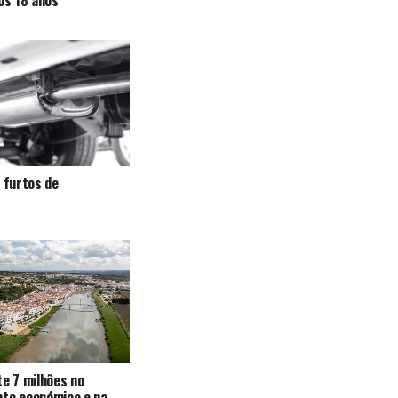
a furtos de
te 7 milhões no
nto económico e na