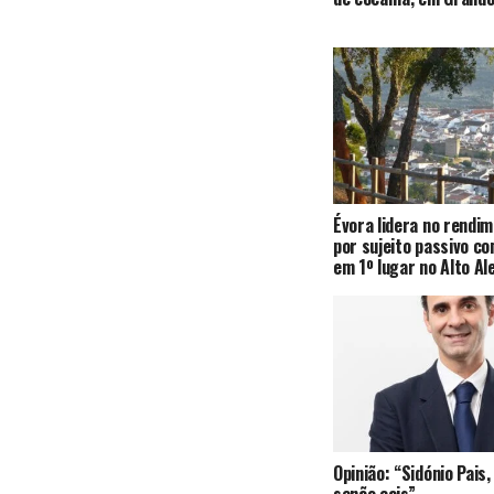
Évora lidera no rendi
por sujeito passivo c
em 1º lugar no Alto Al
Opinião: “Sidónio Pai
senão cais”