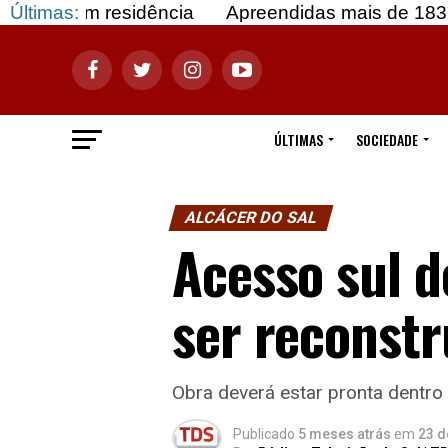
m residência
Últimas:
Apreendidas mais de 183 mil doses 
ÚLTIMAS
SOCIEDADE
ALCÁCER DO SAL
Acesso sul d
ser reconstr
Obra deverá estar pronta dentro
Publicado
5 meses atrás
em
23 d