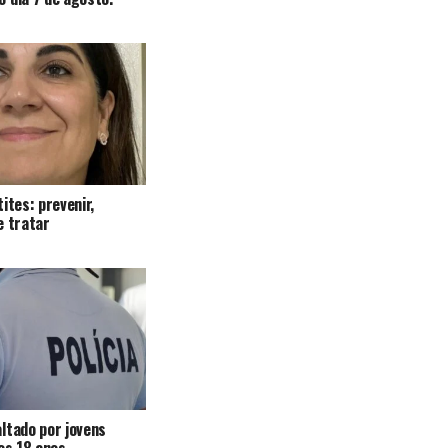
ites: prevenir,
e tratar
ltado por jovens
 os 18 anos