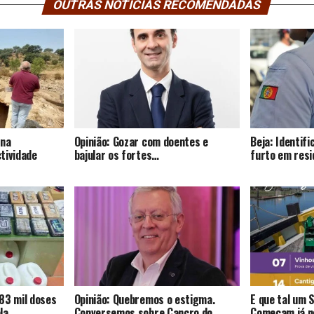
OUTRAS NOTÍCIAS RECOMENDADAS
 na
Opinião: Gozar com doentes e
Beja: Identif
tividade
bajular os fortes…
furto em resi
83 mil doses
Opinião: Quebremos o estigma.
E que tal um 
la.
Conversemos sobre Cancro do
Começam já no