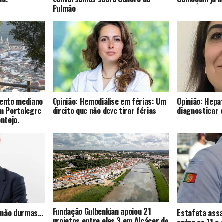
Pulmão
mento mediano
Opinião: Hemodiálise em férias: Um
Opinião: Hepat
om Portalegre
direito que não deve tirar férias
diagnosticar 
entejo.
Fundação Gulbenkian apoiou 21
s, não durmas…
Estafeta assa
projetos entre eles 3 em Alcácer do
entre os 11 e