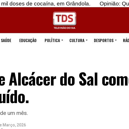
de cocaína, em Grândola.
Opinião: Quebremos o
SAÚDE
EDUCAÇÃO
POLÍTICA
CULTURA
DESPORTOS
RÁD
e Alcácer do Sal com
uído.
 de um mês.
e Março, 2026