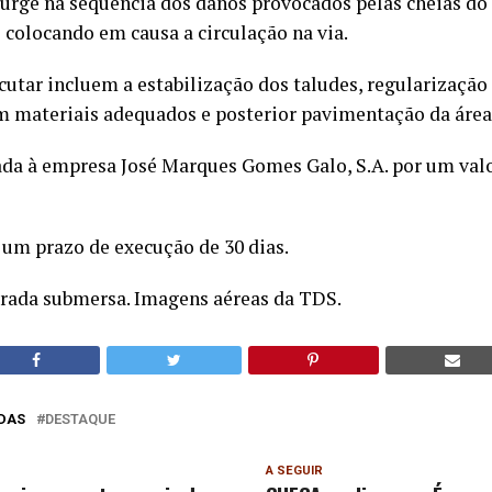
surge na sequência dos danos provocados pelas cheias do
 colocando em causa a circulação na via.
cutar incluem a estabilização dos taludes, regularizaçã
m materiais adequados e posterior pavimentação da área
ada à empresa José Marques Gomes Galo, S.A. por um valo
um prazo de execução de 30 dias.
strada submersa. Imagens aéreas da TDS.
DAS
DESTAQUE
A SEGUIR