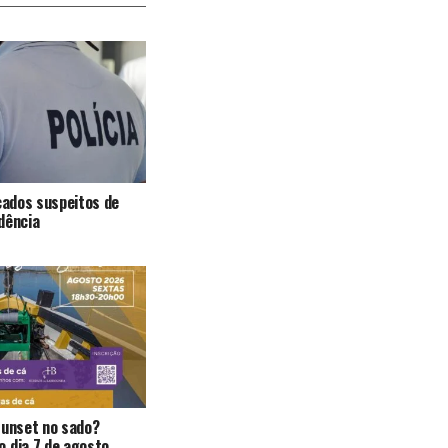
icados suspeitos de
dência
Sunset no sado?
 dia 7 de agosto.