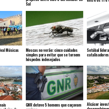
Sal
ival Músicas
Moscas no verão: cinco cuidados
Setúbal lider
simples para evitar que se tornem
catalisadores
hóspedes indesejados
Alcácer inves
mais
GNR deteve 5 homens que caçavam
desenvolvime