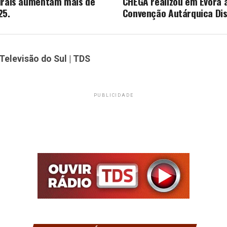
urais aumentam mais de
CHEGA realizou em Évora a
25.
Convenção Autárquica Dis
Televisão do Sul | TDS
PUBLICIDADE