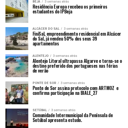
BEJA
3 semanas atrás
Residência Europa recebeu os primeiros
estudantes do IPBeja
ALCÁCER DO SAL
3 semanas atrás
FiniSal, empreendimento residencial em Alcácer
do Sal, já vendeu 50% dos seus 39
apartamentos
ALENTEJO
3 semanas atrás
Alentejo Litoral ultrapassa Algarve e torna-se o
destino preferido dos portugueses nas férias
de verão
PONTE DE SOR
3 semanas atrás
Ponte de Sor assina protocolo com ARTMOZ e
confirma participação na BIALE_27
SETÚBAL
3 semanas atrás
Comunidade Intermunicipal da Península de
Setúbal apresenta estudo.