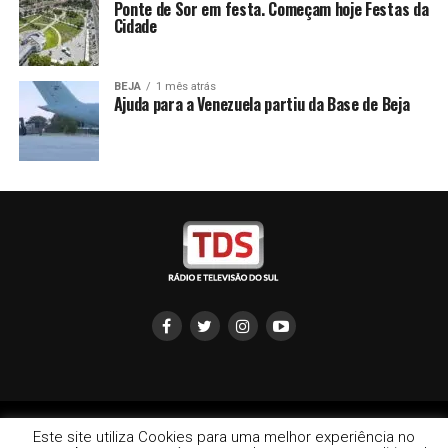
Ponte de Sor em festa. Começam hoje Festas da
Cidade
BEJA
1 mês atrás
Ajuda para a Venezuela partiu da Base de Beja
Copyright © 2022 TDS - Rádio e Televisão do Sul | redação:
Este site utiliza Cookies para uma melhor experiência no
info@televisaodosul.pt 266702926 |Comercial: