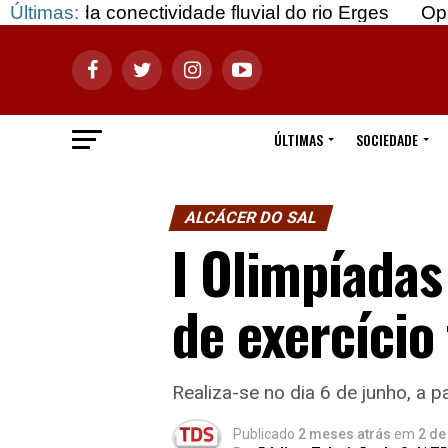
ctividade fluvial do rio Erges
Últimas:
Opinião: Gozar c
ÚLTIMAS
SOCIEDADE
ALCÁCER DO SAL
I Olimpíada
de exercício 
Realiza-se no dia 6 de junho, a 
Publicado
2 meses atrás
em
2 de