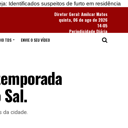
dos suspeitos de furto em residência
Apreendidas 
Diretor Geral: Amilcar Matos
quinta, 06 de ago de 2026
14:05
Periodicidade Diária
IO TDS
ENVIE O SEU VÍDEO
 temporada
 Sal.
s da cidade.