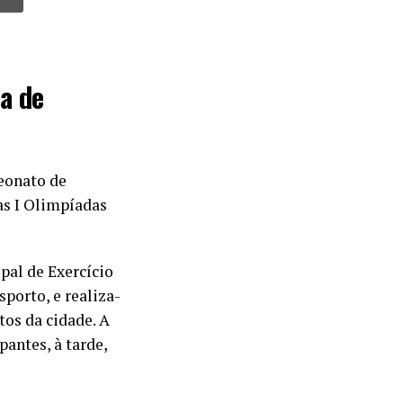
a de
eonato de
as I Olimpíadas
pal de Exercício
porto, e realiza-
tos da cidade. A
pantes, à tarde,