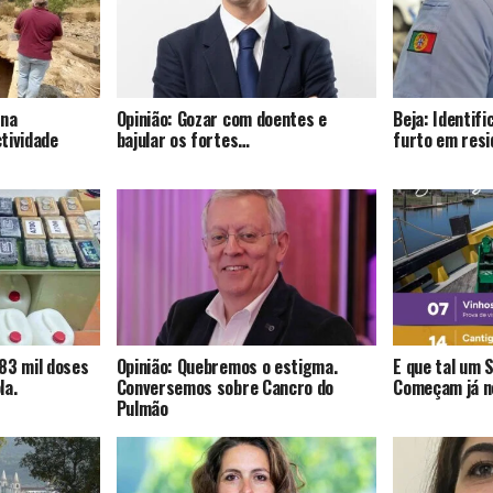
 na
Opinião: Gozar com doentes e
Beja: Identif
tividade
bajular os fortes…
furto em resi
83 mil doses
Opinião: Quebremos o estigma.
E que tal um 
la.
Conversemos sobre Cancro do
Começam já no
Pulmão