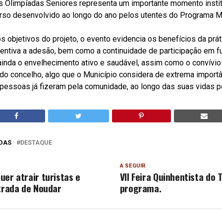
as Olimpíadas Seniores representa um importante momento instit
urso desenvolvido ao longo do ano pelos utentes do Programa Mu
s objetivos do projeto, o evento evidencia os benefícios da prát
centiva a adesão, bem como a continuidade de participação em f
nda o envelhecimento ativo e saudável, assim como o convívio 
do concelho, algo que o Município considera de extrema import
s pessoas já fizeram pela comunidade, ao longo das suas vidas 
DAS
DESTAQUE
A SEGUIR
uer atrair turistas e
VII Feira Quinhentista do 
strada de Noudar
programa.