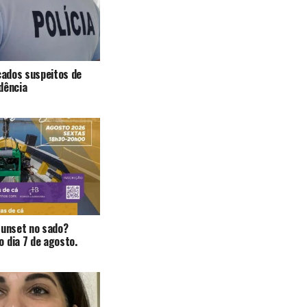
icados suspeitos de
dência
Sunset no sado?
 dia 7 de agosto.