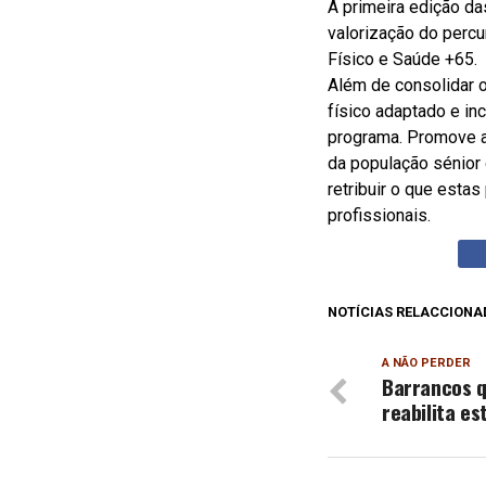
A primeira edição d
valorização do perc
Físico e Saúde +65.
Além de consolidar o
físico adaptado e in
programa. Promove ai
da população sénior 
retribuir o que esta
profissionais.
NOTÍCIAS RELACCIONA
A NÃO PERDER
Barrancos q
reabilita e