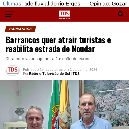
de fluvial do rio Erges
Últimas:
Opinião: Gozar com doen
BARRANCOS
Barrancos quer atrair turistas e
reabilita estrada de Noudar
Obra com valor superior a 1 milhão de euros
Publicado
2 meses atrás
em
2 de Junho, 2026
Por
Rádio e Televisão do Sul | TDS