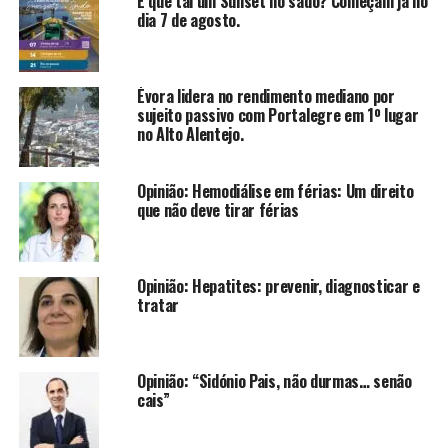
E que tal um Sunset no sado? Começam já no
dia 7 de agosto.
Évora lidera no rendimento mediano por
sujeito passivo com Portalegre em 1º lugar
no Alto Alentejo.
Opinião: Hemodiálise em férias: Um direito
que não deve tirar férias
Opinião: Hepatites: prevenir, diagnosticar e
tratar
Opinião: “Sidónio Pais, não durmas… senão
cais”