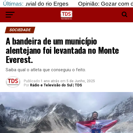
al do rio Erges
Últimas:
Opinião: Gozar com doentes e ba
SOCIEDADE
A bandeira de um município
alentejano foi levantada no Monte
Everest.
Saiba qual o atleta que conseguiu o feito.
Publicado
1 ano atrás
em
5 de Junho, 2025
Por
Rádio e Televisão do Sul | TDS