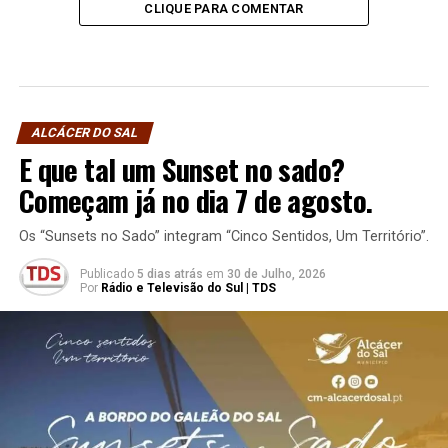
CLIQUE PARA COMENTAR
ALCÁCER DO SAL
E que tal um Sunset no sado?
Começam já no dia 7 de agosto.
Os “Sunsets no Sado” integram “Cinco Sentidos, Um Território”.
Publicado
5 dias atrás
em
30 de Julho, 2026
Por
Rádio e Televisão do Sul | TDS