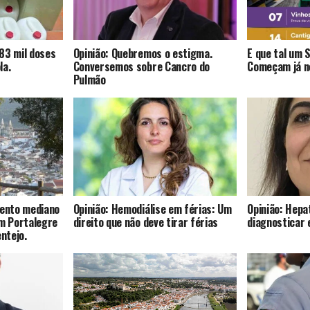
83 mil doses
Opinião: Quebremos o estigma.
E que tal um 
la.
Conversemos sobre Cancro do
Começam já no
Pulmão
mento mediano
Opinião: Hemodiálise em férias: Um
Opinião: Hepat
om Portalegre
direito que não deve tirar férias
diagnosticar 
entejo.