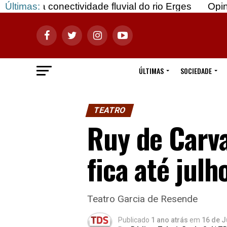
ctividade fluvial do rio Erges
Últimas:
Opinião: Gozar c
ÚLTIMAS
SOCIEDADE
TEATRO
Ruy de Carva
fica até julh
Teatro Garcia de Resende
Publicado
1 ano atrás
em
16 de J