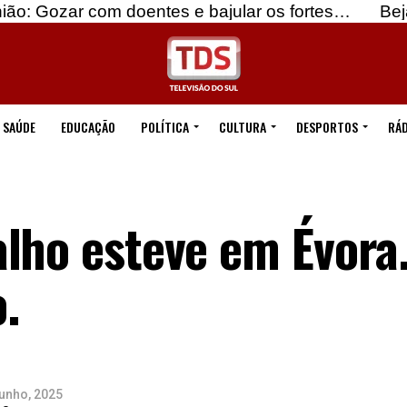
om doentes e bajular os fortes…
Beja: Identifica
SAÚDE
EDUCAÇÃO
POLÍTICA
CULTURA
DESPORTOS
RÁD
lho esteve em Évora
o.
unho, 2025