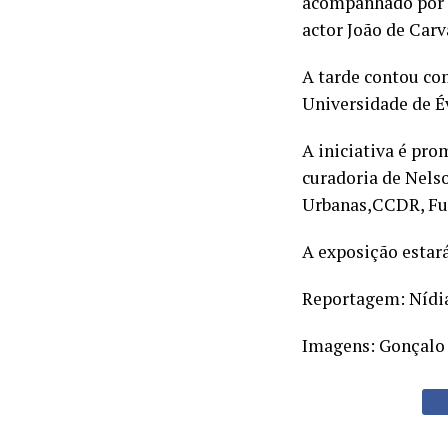
acompanhado por Ca
actor João de Carva
A tarde contou co
Universidade de É
A iniciativa é pr
curadoria de Nels
Urbanas,CCDR, Fun
A exposição estará
Reportagem: Nídi
Imagens: Gonçalo