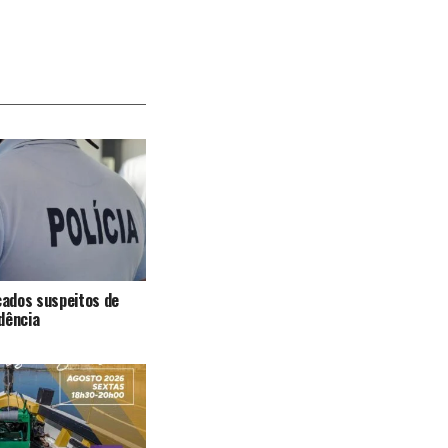
icados suspeitos de
dência