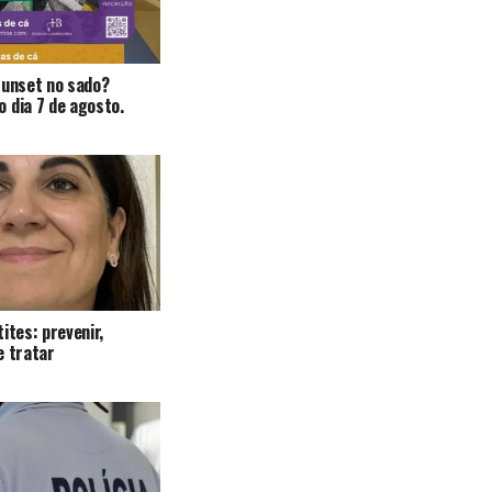
Sunset no sado?
 dia 7 de agosto.
ites: prevenir,
e tratar