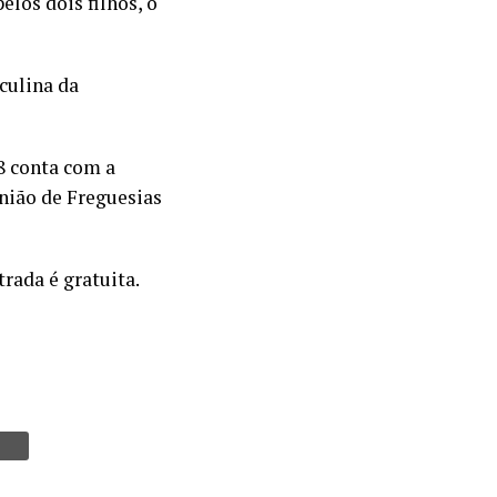
los dois filhos, o
culina da
8 conta com a
nião de Freguesias
trada é gratuita.