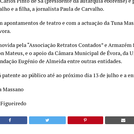
rlos Pinto de Sá (presidente da autarquia eborense) e pe
lho e a filha, a jornalista Paula de Carvalho.
m apontamentos de teatro e com a actuação da Tuna Mas
vora.
omovida pela “Associação Retratos Contados” e Armazém 
on Mateus, e o apoio da Câmara Municipal de Évora, da U
dação Eugénio de Almeida entre outras entidades.
 patente ao público até ao próximo dia 13 de julho e a en
a Massano
 Figueiredo