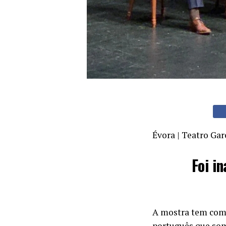
Évora | Teatro Gar
Foi i
A mostra tem como
português que soma