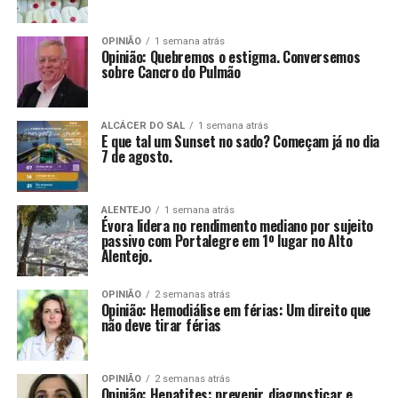
OPINIÃO
1 semana atrás
Opinião: Quebremos o estigma. Conversemos
sobre Cancro do Pulmão
ALCÁCER DO SAL
1 semana atrás
E que tal um Sunset no sado? Começam já no dia
7 de agosto.
ALENTEJO
1 semana atrás
Évora lidera no rendimento mediano por sujeito
passivo com Portalegre em 1º lugar no Alto
Alentejo.
OPINIÃO
2 semanas atrás
Opinião: Hemodiálise em férias: Um direito que
não deve tirar férias
OPINIÃO
2 semanas atrás
Opinião: Hepatites: prevenir, diagnosticar e