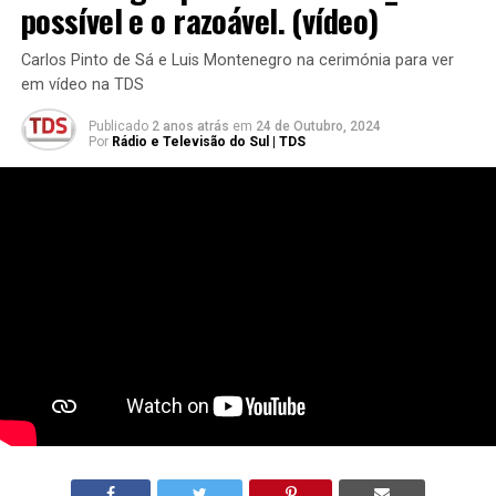
possível e o razoável. (vídeo)
Carlos Pinto de Sá e Luis Montenegro na cerimónia para ver
em vídeo na TDS
Publicado
2 anos atrás
em
24 de Outubro, 2024
Por
Rádio e Televisão do Sul | TDS