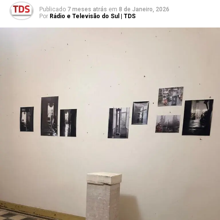
Publicado
7 meses atrás
em
8 de Janeiro, 2026
Por
Rádio e Televisão do Sul | TDS