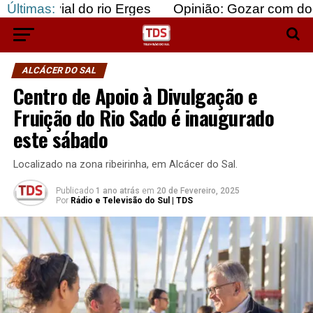
l do rio Erges
Últimas:
Opinião: Gozar com doentes e baj
ALCÁCER DO SAL
Centro de Apoio à Divulgação e
Fruição do Rio Sado é inaugurado
este sábado
Localizado na zona ribeirinha, em Alcácer do Sal.
Publicado
1 ano atrás
em
20 de Fevereiro, 2025
Por
Rádio e Televisão do Sul | TDS