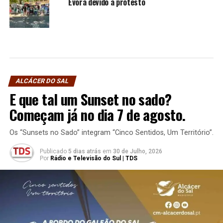
Évora devido a protesto
ALCÁCER DO SAL
E que tal um Sunset no sado?
Começam já no dia 7 de agosto.
Os “Sunsets no Sado” integram “Cinco Sentidos, Um Território”.
Publicado
5 dias atrás
em
30 de Julho, 2026
Por
Rádio e Televisão do Sul | TDS