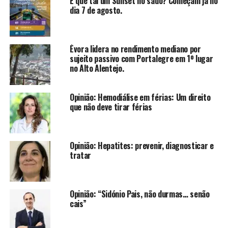
E que tal um Sunset no sado? Começam já no
dia 7 de agosto.
Évora lidera no rendimento mediano por
sujeito passivo com Portalegre em 1º lugar
no Alto Alentejo.
Opinião: Hemodiálise em férias: Um direito
que não deve tirar férias
Opinião: Hepatites: prevenir, diagnosticar e
tratar
Opinião: “Sidónio Pais, não durmas… senão
cais”