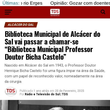
io Erges
Últimas:
Opinião: Gozar com doentes e bajular o
ALCÁCER DO SAL
Biblioteca Municipal de Alcácer do
Sal vai passar a chamar-se
“Biblioteca Municipal Professor
Doutor Bicha Castelo”
Nascido em Alcácer do Sal em 1943, o Professor Doutor
Henrique Bicha Castelo foi uma figura ímpar na área da Saúde,
com um papel de reconhecido valor, nomeadamente na área
da cirurgia.
Publicado
1 ano atrás
em
20 de Fevereiro, 2025
Por
Rádio e Televisão do Sul | TDS