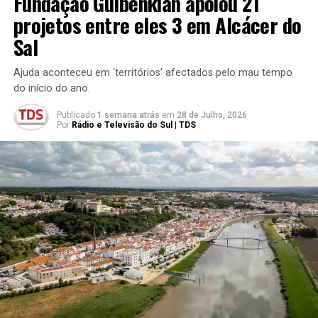
Fundação Gulbenkian apoiou 21
projetos entre eles 3 em Alcácer do
Sal
Ajuda aconteceu em ‘territórios’ afectados pelo mau tempo
do início do ano.
Publicado
1 semana atrás
em
28 de Julho, 2026
Por
Rádio e Televisão do Sul | TDS