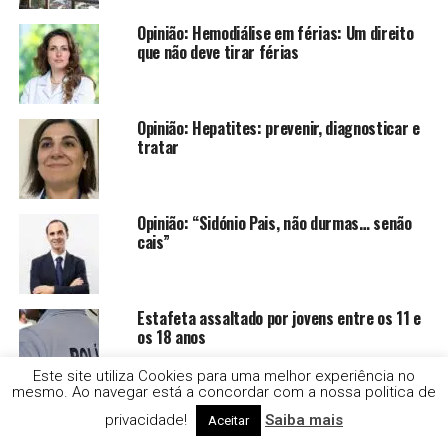
Opinião: Hemodiálise em férias: Um direito
que não deve tirar férias
Opinião: Hepatites: prevenir, diagnosticar e
tratar
Opinião: “Sidónio Pais, não durmas… senão
cais”
Estafeta assaltado por jovens entre os 11 e
os 18 anos
Este site utiliza Cookies para uma melhor experiência no
mesmo. Ao navegar está a concordar com a nossa politica de
Droga e alcool no Festival Músicas do Mundo,
privacidade!
Saiba mais
Aceitar
em Sines