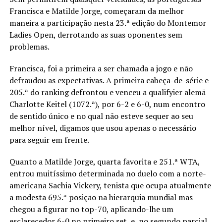
Francisca e Matilde Jorge, começaram da melhor
maneira a participação nesta 23.ª edição do Montemor
Ladies Open, derrotando as suas oponentes sem
problemas.
Francisca, foi a primeira a ser chamada a jogo e não
defraudou as expectativas. A primeira cabeça-de-série e
205.ª do ranking defrontou e venceu a qualifyier alemã
Charlotte Keitel (1072.ª), por 6-2 e 6-0, num encontro
de sentido único e no qual não esteve sequer ao seu
melhor nível, digamos que usou apenas o necessário
para seguir em frente.
Quanto a Matilde Jorge, quarta favorita e 251.ª WTA,
entrou muitíssimo determinada no duelo com a norte-
americana Sachia Vickery, tenista que ocupa atualmente
a modesta 695.ª posição na hierarquia mundial mas
chegou a figurar no top-70, aplicando-lhe um
esclarecedor 6-0 no primeiro set, e, no segundo parcial,