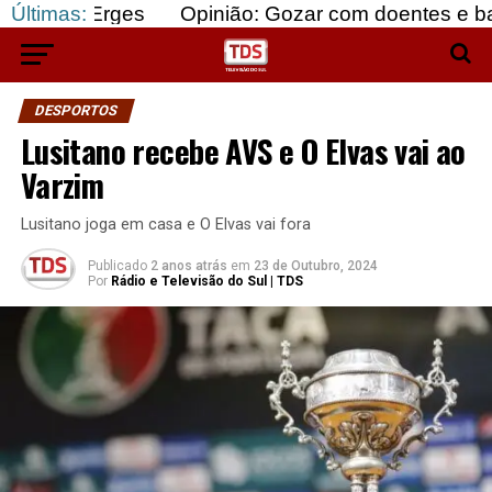
rges
Últimas:
Opinião: Gozar com doentes e bajular os fo
DESPORTOS
Lusitano recebe AVS e O Elvas vai ao
Varzim
Lusitano joga em casa e O Elvas vai fora
Publicado
2 anos atrás
em
23 de Outubro, 2024
Por
Rádio e Televisão do Sul | TDS