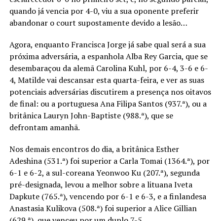
quando já vencia por 4-0, viu a sua oponente preferir
abandonar o court supostamente devido a lesão…
Agora, enquanto Francisca Jorge já sabe qual será a sua
próxima adversária, a espanhola Alba Rey Garcia, que se
desembaraçou da alemã Carolina Kuhl, por 6-4, 3-6 e 6-
4, Matilde vai descansar esta quarta-feira, e ver as suas
potenciais adversárias discutirem a presença nos oitavos
de final: ou a portuguesa Ana Filipa Santos (937.ª), ou a
britânica Lauryn John-Baptiste (988.ª), que se
defrontam amanhã.
Nos demais encontros do dia, a britânica Esther
Adeshina (531.ª) foi superior a Carla Tomai (1364.ª), por
6-1 e 6-2, a sul-coreana Yeonwoo Ku (207.ª), segunda
pré-designada, levou a melhor sobre a lituana Iveta
Dapkute (765.ª), vencendo por 6-1 e 6-3, e a finlandesa
Anastasia Kulikova (508.ª) foi superior a Alice Gillian
(629.ª), que venceu por um duplo 7-5.