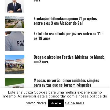
Fundação Gulbenkian apoiou 21 projetos
entre eles 3 em Alcácer do Sal
Estafeta assaltado por jovens entre os 11 e
os 18 anos
Droga e alcool no Festival Músicas do Mundo,
em Sines
Moscas no verão: cinco cuidados simples
para evitar que se tornem hóspedes
indesejados
Este site utiliza Cookies para uma melhor experiência no
mesmo. Ao navegar está a concordar com a nossa politica de
Setúbal lidera furtos de catalisadores
privacidade!
Saiba mais
Aceitar