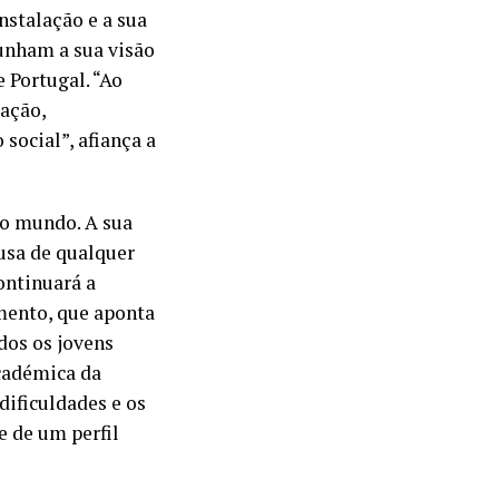
stalação e a sua
munham a sua visão
 Portugal. “Ao
mação,
social”, afiança a
no mundo. A sua
usa de qualquer
continuará a
mento, que aponta
dos os jovens
académica da
dificuldades e os
e de um perfil