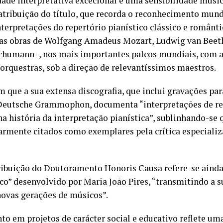
de interpretativa excecional e uma sensibilidade musica
atribuição do título, que recorda o reconhecimento mund
nterpretações do repertório pianístico clássico e românt
as obras de Wolfgang Amadeus Mozart, Ludwig van Beeth
chumann -, nos mais importantes palcos mundiais, com 
orquestras, sob a direção de relevantíssimos maestros.
que a sua extensa discografia, que inclui gravações par
Deutsche Grammophon, documenta “interpretações de ref
 história da interpretação pianística”, sublinhando-se 
larmente citados como exemplares pela crítica especiali
ribuição do Doutoramento Honoris Causa refere-se ainda
o” desenvolvido por Maria João Pires, “transmitindo a s
ovas gerações de músicos”.
o em projetos de carácter social e educativo reflete um