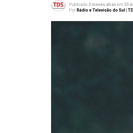
Publicado
2 meses atrás
em
25 d
Por
Rádio e Televisão do Sul | T