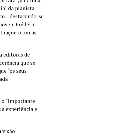
l rara”, sublinha-
ial da pianista
ico – destacando-se
oven, Frédéric
atuações com as
a editoras de
erência que se
que “os seus
zada
 o “importante
ua experiência e
a visão