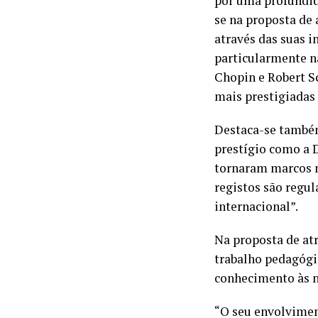
por uma profundida
se na proposta de 
através das suas i
particularmente n
Chopin e Robert S
mais prestigiadas 
Destaca-se também 
prestígio como a 
tornaram marcos na
registos são regu
internacional”.
Na proposta de at
trabalho pedagógic
conhecimento às n
“O seu envolviment