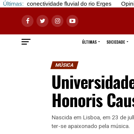
ividade fluvial do rio Erges
Últimas:
Opinião: Gozar com 
ÚLTIMAS
SOCIEDADE
MÚSICA
Universidade
Honoris Caus
Nascida em Lisboa, em 23 de jul
ter-se apaixonado pela música.