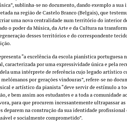
sica”, sublinha-se no documento, dando exemplo a sua in
cetada na região de Castelo Branco (Belgais), que teste
criar uma nova centralidade num território do interior de
ado o poder da Música, da Arte e da Cultura na transfor
regeneração desses territórios e do correspondente tecido 
ição.
epresenta “a excelência da escola pianística portuguesa 
, caracterizada por uma expressividade única e pela rec
z dela uma intérprete de referência cujo legado artístico 
e melómanos por gerações vindouras”, refere-se no docu
cal e artístico da pianista “deve servir de estímulo a to
são, e bem assim aos estudantes e a toda a comunidade 
vora, para que procurem incessantemente ultrapassar as 
es deparem na construção da sua identidade profissional 
sável e socialmente comprometido”.