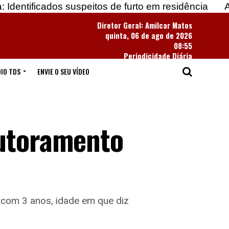
 suspeitos de furto em residência
Apreendidas ma
Diretor Geral: Amilcar Matos
quinta, 06 de ago de 2026
08:55
Periodicidade Diária
IO TDS
ENVIE O SEU VÍDEO
outoramento
 com 3 anos, idade em que diz